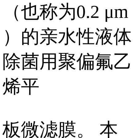
（也称为0.2 μm
）的亲水性液体
除菌用聚偏氟乙
烯平
板微滤膜。 本