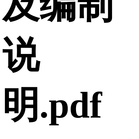
及编制
说
明.pdf