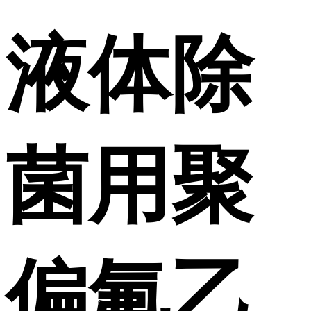
液体除
菌用聚
偏氟乙