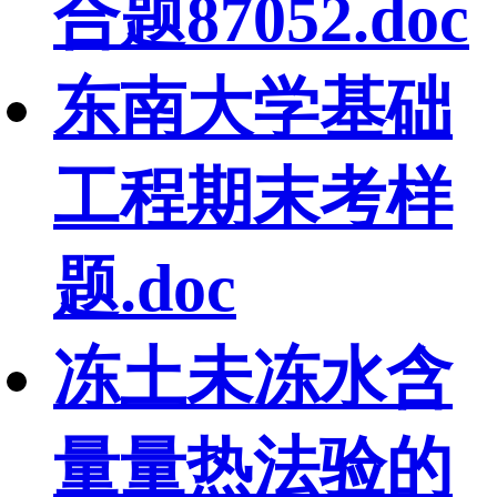
合题87052.doc
东南大学基础
工程期末考样
题.doc
冻土未冻水含
量量热法验的