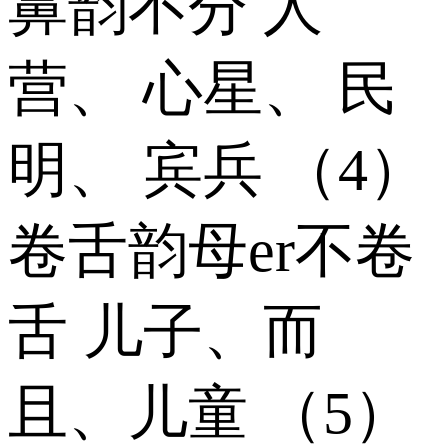
鼻韵不分 人
营、 心星、 民
明、 宾兵 （4）
卷舌韵母er不卷
舌 儿子、而
且、儿童 （5）