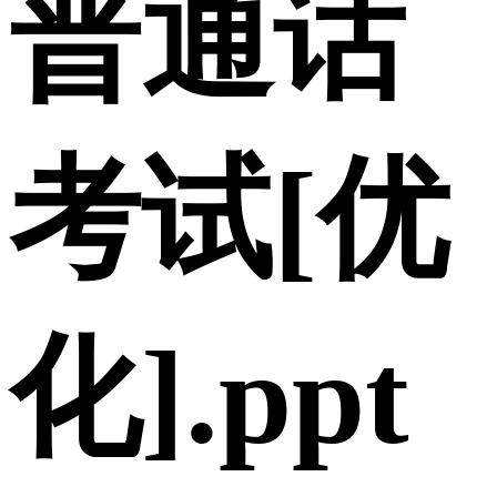
普通话
考试[优
化].ppt