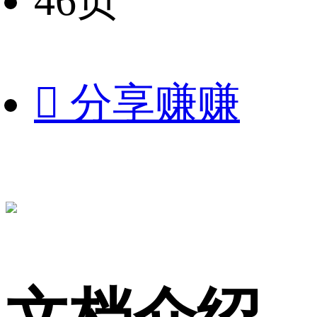
46页

分享赚赚