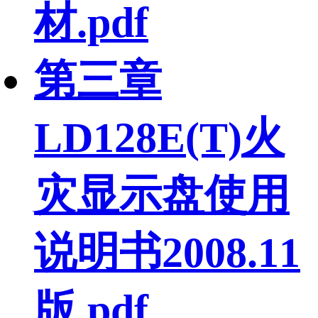
材.pdf
第三章
LD128E(T)火
灾显示盘使用
说明书2008.11
版.pdf