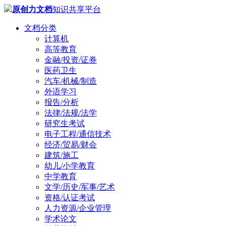
原创力文档
知识共享平台
文档分类
计算机
高等教育
金融/投资/证券
医药卫生
汽车/机械/制造
外语学习
报告/分析
法律/法规/法学
研究生考试
电子工程/通信技术
经济/贸易/财会
建筑/施工
幼儿/小学教育
中学教育
文学/历史/军事/艺术
资格/认证考试
人力资源/企业管理
学术论文