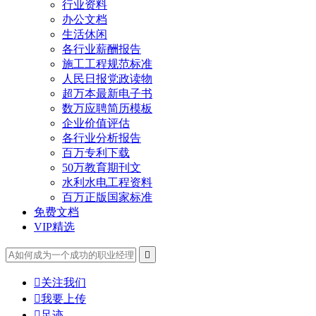
行业资料
办公文档
生活休闲
各行业薪酬报告
施工工程规范标准
人民日报党政读物
超万本最新电子书
数万应聘简历模板
企业价值评估
各行业分析报告
百万专利下载
50万教育期刊文
水利水电工程资料
百万正版国家标准
免费文档
VIP精选


关注我们

我要上传

足迹