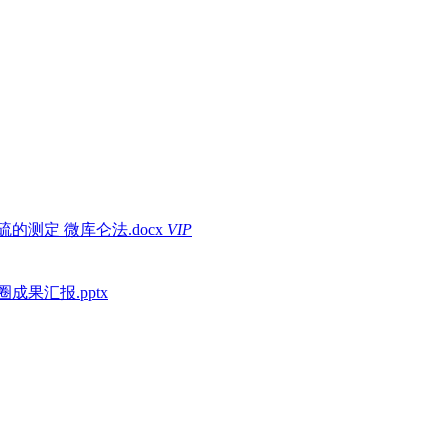
测定 微库仑法.docx
VIP
果汇报.pptx