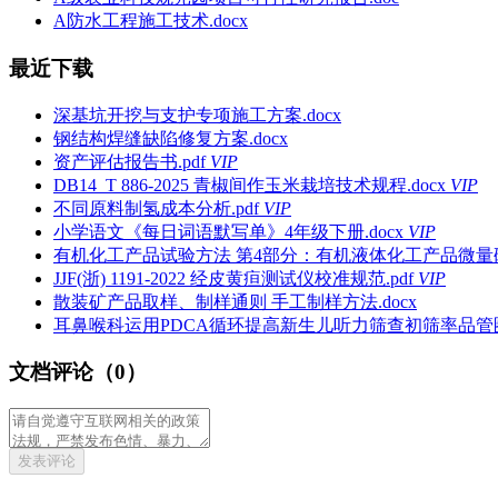
A防水工程施工技术.docx
最近下载
深基坑开挖与支护专项施工方案.docx
钢结构焊缝缺陷修复方案.docx
资产评估报告书.pdf
VIP
DB14_T 886-2025 青椒间作玉米栽培技术规程.docx
VIP
不同原料制氢成本分析.pdf
VIP
小学语文《每日词语默写单》4年级下册.docx
VIP
有机化工产品试验方法 第4部分：有机液体化工产品微量硫的
JJF(浙) 1191-2022 经皮黄疸测试仪校准规范.pdf
VIP
散装矿产品取样、制样通则 手工制样方法.docx
耳鼻喉科运用PDCA循环提高新生儿听力筛查初筛率品管圈成
文档评论（0）
发表评论