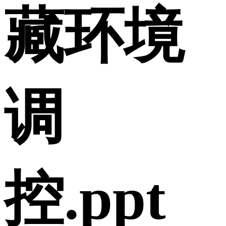
藏环境
调
控.ppt