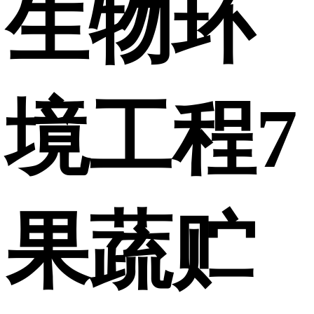
生物环
境工程7
果蔬贮