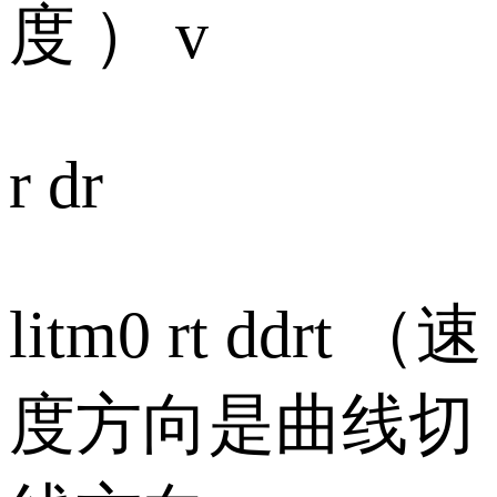
度 ） v
r dr
litm0 rt ddrt （速
度方向是曲线切