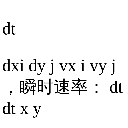
dt
dxi dy j vx i vy j
，瞬时速率： dt
dt x y