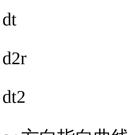
dt
d2r
dt2