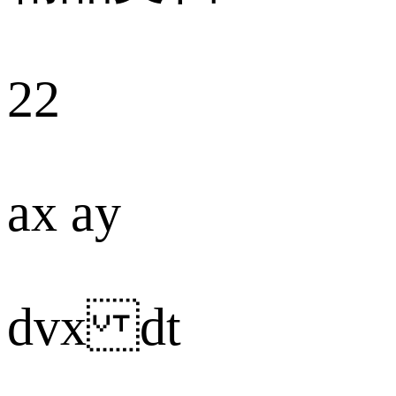
22
ax ay
dvx dt