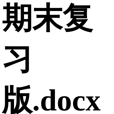
期末复
习
版.docx