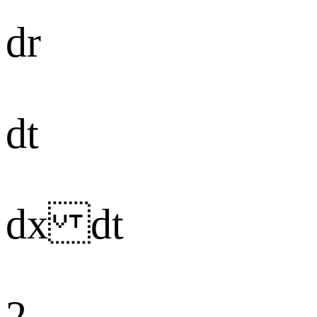
dr
dt
dx dt
2