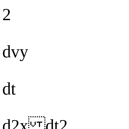
2
dvy
dt
d2x dt2