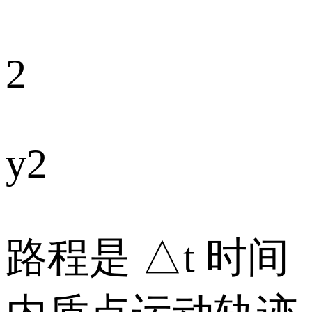
2
y2
路程是 △t 时间