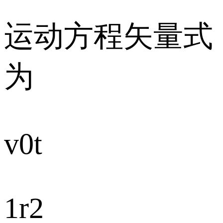
运动方程矢量式
为
v0t
1r2