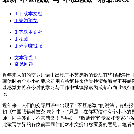

下载本文档

关闭预览

下载本文档

收藏

分享赚钱
奖
文本预览

常见问题
近年来人们的交际用语中出现了不甚感激的说法有些报纸期刊
写信时有个小小的要求即用方格纸将来信誊抄清楚编者不甚感
甚感激并将在今后的学习与工作中继续探索为成都市商业银行
段
近年来，人们的交际用语中出现了 “不甚感激 ”的说法，有些
如《中国眼镜科技杂 志》中： “只是，在你写信时有个小小的
师、同学斧正，不甚感激！ ”再如： “敬请评审 专家和专家
此敬请学界的各位前辈同仁们对本文提出您宝贵的意见。笔者将