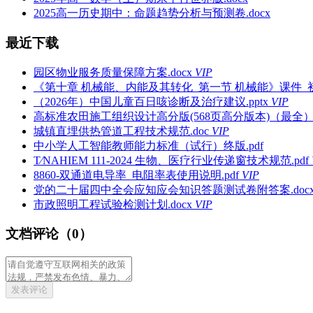
2025高一历史期中：命题趋势分析与预测卷.docx
最近下载
园区物业服务质量保障方案.docx
VIP
《第十章 机械能、内能及其转化_第一节 机械能》课件_初
（2026年）中国儿童百日咳诊断及治疗建议.pptx
VIP
高标准农田施工组织设计高分版(568页高分版本)（最全）.
城镇直埋供热管道工程技术规范.doc
VIP
中小学人工智能教师能力标准（试行）终版.pdf
T∕NAHIEM 111-2024 生物、医疗行业传递窗技术规范.pdf
8860-双通道电导率_电阻率表使用说明.pdf
VIP
党的二十届四中全会应知应会知识答题测试卷附答案.doc
市政照明工程试验检测计划.docx
VIP
文档评论（0）
发表评论