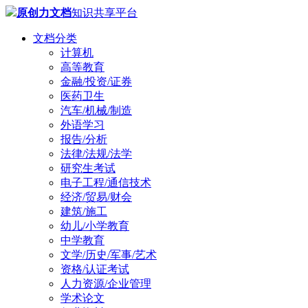
原创力文档
知识共享平台
文档分类
计算机
高等教育
金融/投资/证券
医药卫生
汽车/机械/制造
外语学习
报告/分析
法律/法规/法学
研究生考试
电子工程/通信技术
经济/贸易/财会
建筑/施工
幼儿/小学教育
中学教育
文学/历史/军事/艺术
资格/认证考试
人力资源/企业管理
学术论文