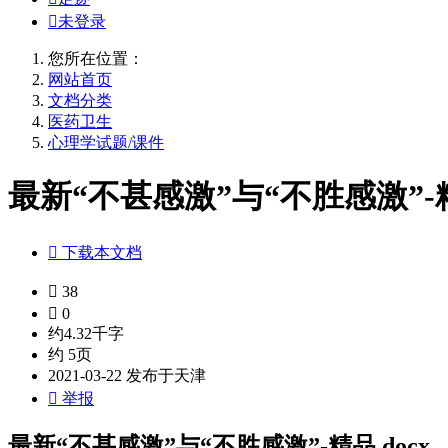

未登录
您所在位置：
网站首页
文档分类
医药卫生
心理学试题/课件
最新“不甚感激”与“不胜感激”-精

下载本文档

38

0
约4.32千字
约 5页
2021-03-22 发布于天津

举报
最新“不甚感激”与“不胜感激”-精品.docx