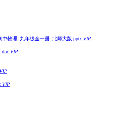
中物理_九年级全一册_北师大版.pptx
VIP
doc
VIP
VIP
x
VIP