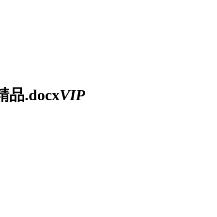
品.docx
VIP