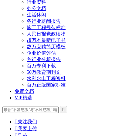
行业资料
办公文档
生活休闲
各行业薪酬报告
施工工程规范标准
人民日报党政读物
超万本最新电子书
数万应聘简历模板
企业价值评估
各行业分析报告
百万专利下载
50万教育期刊文
水利水电工程资料
百万正版国家标准
免费文档
VIP精选


关注我们

我要上传

足迹