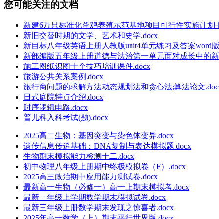
您可能关注的文档
新建6万只标准化蛋鸡养殖示范基地项目可行性实施计划书.
新旧交替时期的文学、艺术和史学.docx
新目标八年级英语上册人教版unit4单元练习及答案word版本
新部编版五年级上册道德与法治第一单元面对成长中的新问
施工图纸识图十个技巧培训课件.docx
旅游公共关系案例.docx
旅行商问题的求解方法动态规划法和贪心法;算法论文.doc
日式庭院特点介绍.docx
时序逻辑电路.docx
普儿科入科考试(题).docx
2025高二生物：基因突变与染色体变异.docx
遗传信息传递基础：DNA复制与表达模拟题.docx
生物期末模拟能力检测十二.docx
初中物理八年级上册期中终极模拟卷（F）.docx
2025高三政治期中应用能力测试卷.docx
最新高一生物（必修一）高一上期末模拟考.docx
最新一年级上学期数学期末模拟试卷.docx
最新三年级上册数学期末发现之惊喜者.docx
2025年高一数学（上）期末平行世界版.docx