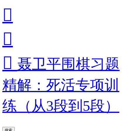



聂卫平围棋习题
精解：死活专项训
练（从3段到5段）
搜索