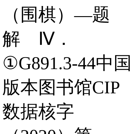
（围棋）—题
解 Ⅳ．
①G891.3-44中国
版本图书馆CIP
数据核字