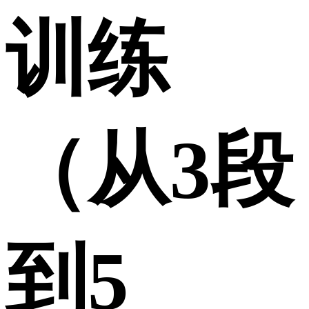
训练
（从3段
到5