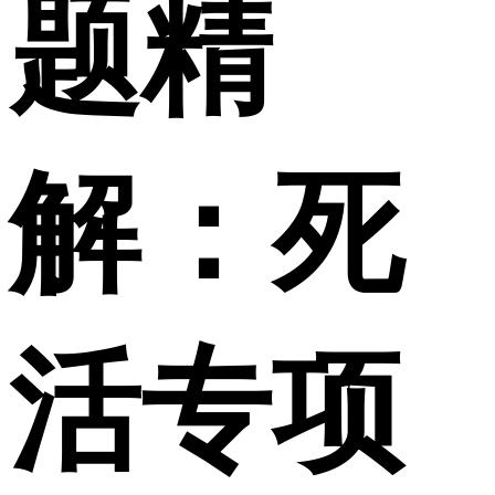
题精
解：死
活专项