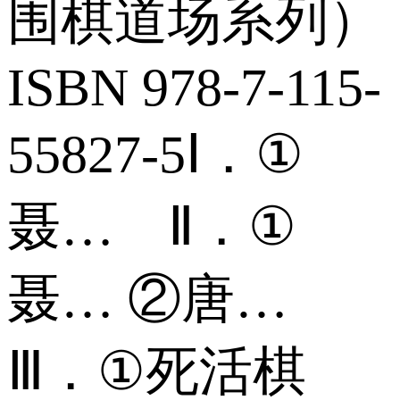
围棋道场系列）
ISBN 978-7-115-
55827-5Ⅰ．①
聂… Ⅱ．①
聂… ②唐…
Ⅲ．①死活棋