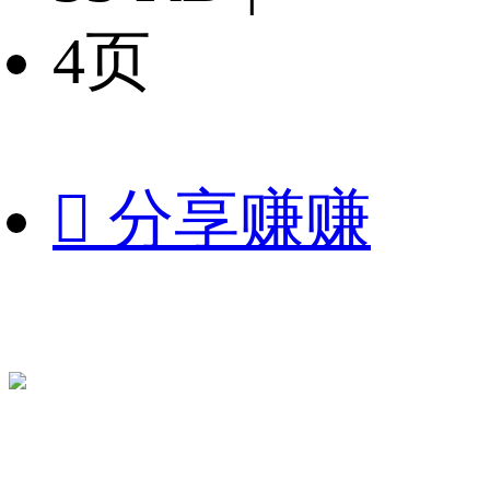
4页

分享赚赚