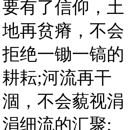
要有了信仰，土
地再贫瘠，不会
拒绝一锄一镐的
耕耘;河流再干
涸，不会藐视涓
涓细流的汇聚;