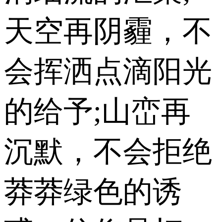
天空再阴霾，不
会挥洒点滴阳光
的给予;山峦再
沉默，不会拒绝
莽莽绿色的诱