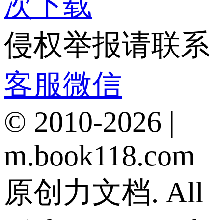
次下载
侵权举报请联系
客服微信
© 2010-2026 |
m.book118.com
原创力文档. All