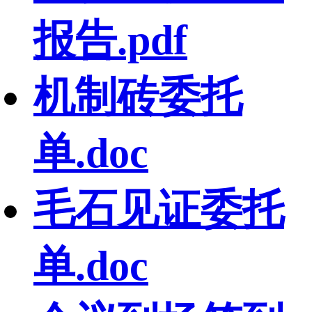
报告.pdf
机制砖委托
单.doc
毛石见证委托
单.doc