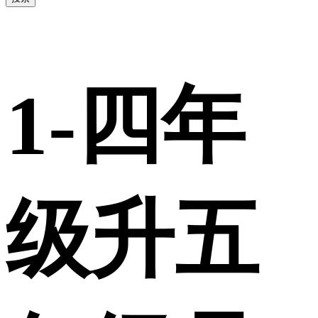
1-四年
级升五