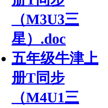
（M3U3三
星）.doc
五年级牛津上
册T同步
（M4U1三