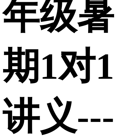
年级暑
期1对1
讲义---