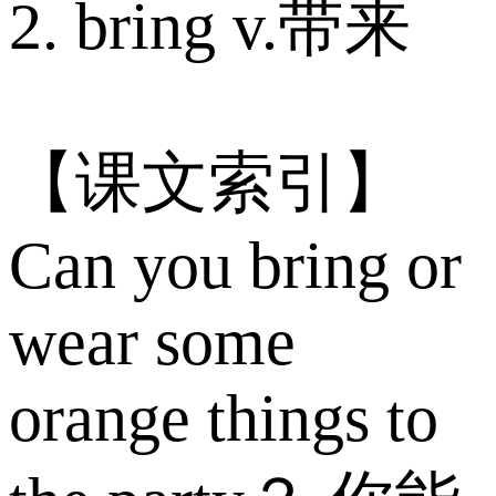
2. bring v.带来
【课文索引】
Can you bring or
wear some
orange things to