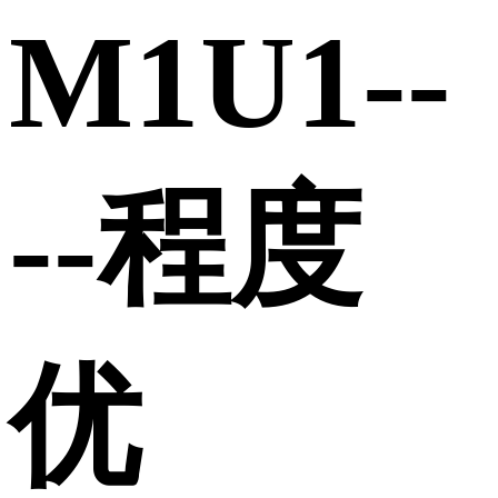
M1U1--
--程度
优