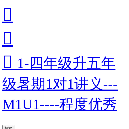



1-四年级升五年
级暑期1对1讲义---
M1U1----程度优秀
搜索