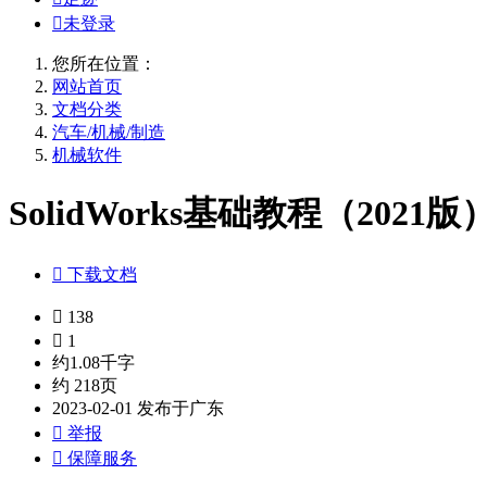

未登录
您所在位置：
网站首页
文档分类
汽车/机械/制造
机械软件
SolidWorks基础教程（2021版

下载文档

138

1
约1.08千字
约 218页
2023-02-01 发布于广东

举报

保障服务