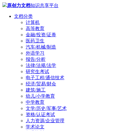
原创力文档
知识共享平台
文档分类
计算机
高等教育
金融/投资/证券
医药卫生
汽车/机械/制造
外语学习
报告/分析
法律/法规/法学
研究生考试
电子工程/通信技术
经济/贸易/财会
建筑/施工
幼儿/小学教育
中学教育
文学/历史/军事/艺术
资格/认证考试
人力资源/企业管理
学术论文