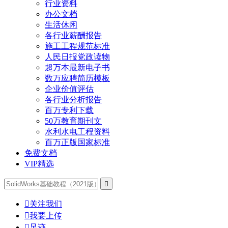
行业资料
办公文档
生活休闲
各行业薪酬报告
施工工程规范标准
人民日报党政读物
超万本最新电子书
数万应聘简历模板
企业价值评估
各行业分析报告
百万专利下载
50万教育期刊文
水利水电工程资料
百万正版国家标准
免费文档
VIP精选


关注我们

我要上传

足迹