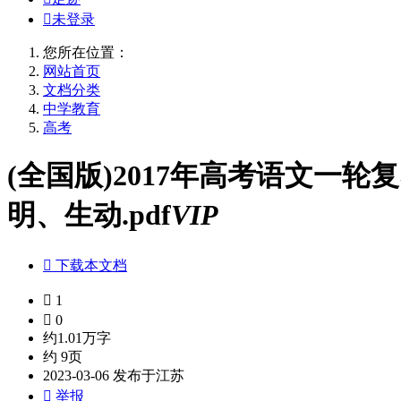

未登录
您所在位置：
网站首页
文档分类
中学教育
高考
(全国版)2017年高考语文一轮
明、生动.pdf
VIP

下载本文档

1

0
约1.01万字
约 9页
2023-03-06 发布于江苏

举报