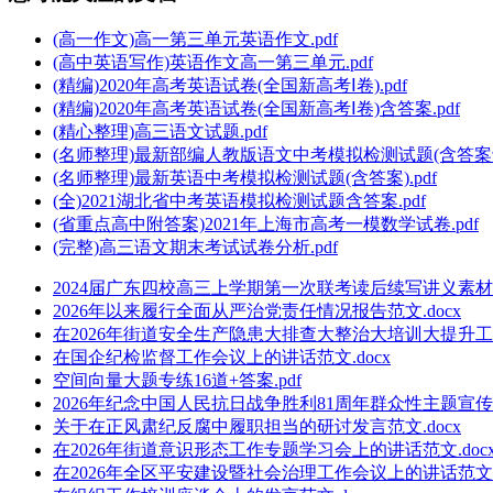
(高一作文)高一第三单元英语作文.pdf
(高中英语写作)英语作文高一第三单元.pdf
(精编)2020年高考英语试卷(全国新高考Ⅰ卷).pdf
(精编)2020年高考英语试卷(全国新高考Ⅰ卷)含答案.pdf
(精心整理)高三语文试题.pdf
(名师整理)最新部编人教版语文中考模拟检测试题(含答案解析
(名师整理)最新英语中考模拟检测试题(含答案).pdf
(全)2021湖北省中考英语模拟检测试题含答案.pdf
(省重点高中附答案)2021年上海市高考一模数学试卷.pdf
(完整)高三语文期末考试试卷分析.pdf
2024届广东四校高三上学期第一次联考读后续写讲义素材.d
2026年以来履行全面从严治党责任情况报告范文.docx
在2026年街道安全生产隐患大排查大整治大培训大提升工作
在国企纪检监督工作会议上的讲话范文.docx
空间向量大题专练16道+答案.pdf
2026年纪念中国人民抗日战争胜利81周年群众性主题宣传
关于在正风肃纪反腐中履职担当的研讨发言范文.docx
在2026年街道意识形态工作专题学习会上的讲话范文.doc
在2026年全区平安建设暨社会治理工作会议上的讲话范文.d