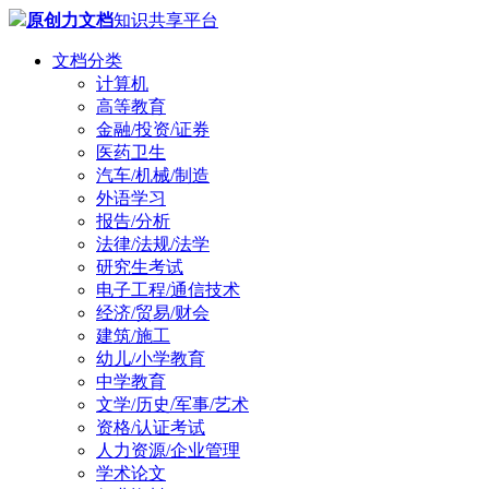
原创力文档
知识共享平台
文档分类
计算机
高等教育
金融/投资/证券
医药卫生
汽车/机械/制造
外语学习
报告/分析
法律/法规/法学
研究生考试
电子工程/通信技术
经济/贸易/财会
建筑/施工
幼儿/小学教育
中学教育
文学/历史/军事/艺术
资格/认证考试
人力资源/企业管理
学术论文