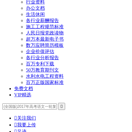
行业资料
办公文档
生活休闲
各行业薪酬报告
施工工程规范标准
人民日报党政读物
超万本最新电子书
数万应聘简历模板
企业价值评估
各行业分析报告
百万专利下载
50万教育期刊文
水利水电工程资料
百万正版国家标准
免费文档
VIP精选


关注我们

我要上传

足迹