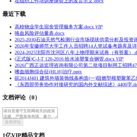
在组织工作培训座谈会上的发言范文.docx
最近下载
高校物业学生宿舍管理服务方案.docx
VIP
咯血风险评估量表.docx
2025-2030石油天然气检测行业市场现状供需分析及投资评
2026年安徽师范大学工作人员招聘14人笔试备考题库及详细
2024-2025沈阳市沈河区八年上物理期末试卷（有答案）.do
(正式版)C-J-T 120-2016 给水涂塑复合钢管.docx
VIP
2026广西正远监理咨询有限公司第二批项目制用工招聘47
嗜血细胞综合征(HLH)治疗.pptx
皖2014J401 建筑外墙装饰线条构造(一)阻燃型模塑聚苯
《东西部劳务协作对接研究的国内外文献综述》4400字.do
文档评论（0）
发表评论
1亿VIP精品文档