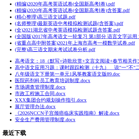
(精编)2020年高考英语试卷(全国新高考Ⅰ卷).pdf
(精编)2020年高考英语试卷(全国新高考Ⅰ卷)含答案.pdf
(精心整理)高三语文试题.pdf
(名师整理)最新英语中考模拟检测试题(含答案).pdf
(全)2021湖北省中考英语模拟检测试题含答案.pdf
(全国版)2017年高考语文一轮复习 第1部分 语言文字运用
(省重点高中附答案)2021年上海市高考一模数学试卷.pdf
(完整)高三语文期末考试试卷分析.pdf
高考语文：18（默写+诗歌欣赏+文言文阅读+春节相关作文
高中语文应用习题：课时跟踪检测（十九） 说“一”不“二”
八年级语文下册第一单元1风筝教案语文版89.doc
医院药剂科员工教育培训制度.docx
市场调查管理制度.docx
市政工程施工合同.docx
XXX集团合约规划操作指引.docx
展厅管理办法.docx
《2026NCCN子宫颈癌临床实践指南》解读.docx
安全生产费用管理制度.docx
最近下载