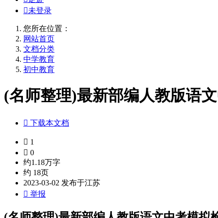

未登录
您所在位置：
网站首页
文档分类
中学教育
初中教育
(名师整理)最新部编人教版语文中

下载本文档

1

0
约1.18万字
约 18页
2023-03-02 发布于江苏

举报
(名师整理)最新部编人教版语文中考模拟检测