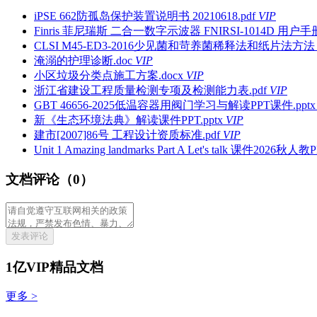
iPSE 662防孤岛保护装置说明书 20210618.pdf
VIP
Finris 菲尼瑞斯 二合一数字示波器 FNIRSI-1014D 用户手册
CLSI M45-ED3-2016少见菌和苛养菌稀释法和纸片法方法 (1
淹溺的护理诊断.doc
VIP
小区垃圾分类点施工方案.docx
VIP
浙江省建设工程质量检测专项及检测能力表.pdf
VIP
GBT 46656-2025低温容器用阀门学习与解读PPT课件.pptx
新《生态环境法典》解读课件PPT.pptx
VIP
建市[2007]86号 工程设计资质标准.pdf
VIP
Unit 1 Amazing landmarks Part A Let's talk 课件20
文档评论（0）
发表评论
1亿VIP精品文档
更多 >