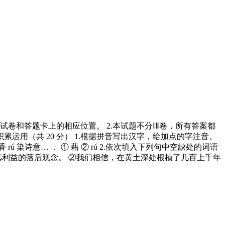
在试卷和答题卡上的相应位置。 2.本试题不分ⅠⅡ卷，所有答案都
累运用（共 20 分） 1.根据拼音写出汉字，给加点的字注音。
染诗意… ． ① 藉 ② rú 2.依次填入下列句中空缺处的词语
长远利益的落后观念。 ②我们相信，在黄土深处根植了几百上千年