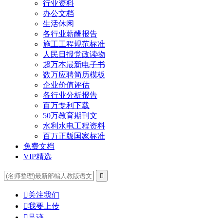
行业资料
办公文档
生活休闲
各行业薪酬报告
施工工程规范标准
人民日报党政读物
超万本最新电子书
数万应聘简历模板
企业价值评估
各行业分析报告
百万专利下载
50万教育期刊文
水利水电工程资料
百万正版国家标准
免费文档
VIP精选


关注我们

我要上传

足迹