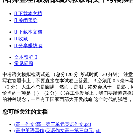

下载本文档

关闭预览

下载本文档

收藏

分享赚钱
奖
文本预览

常见问题
中考语文模拟检测试题 （总分120 分 考试时间 120 分钟
写在答题卡上，不要直接在本试卷上答题。 3.必须用 0.5 毫
（2 分） 人生不总是圆满，然而，是泪，终究会风干；是影，终究
恰当的一项是（ ）（2 分） ①在工业发展上，我们要谨慎选
的种种观念，一旦有了国家西部大开发战略 这个时代的强烈 
您可能关注的文档
(高一作文)高一第三单元英语作文.pdf
(高中英语写作)英语作文高一第三单元.pdf