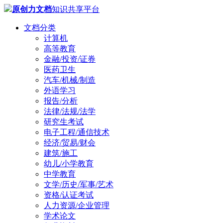
原创力文档
知识共享平台
文档分类
计算机
高等教育
金融/投资/证券
医药卫生
汽车/机械/制造
外语学习
报告/分析
法律/法规/法学
研究生考试
电子工程/通信技术
经济/贸易/财会
建筑/施工
幼儿/小学教育
中学教育
文学/历史/军事/艺术
资格/认证考试
人力资源/企业管理
学术论文