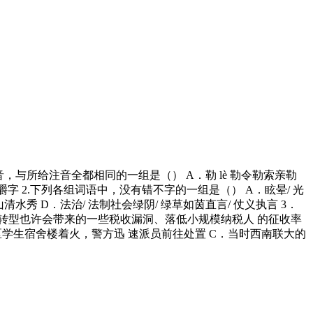
的读音，与所给注音全都相同的一组是（） A．勒 lè 勒令勒索亲勒
咬文嚼字 2.下列各组词语中，没有错不字的一组是（） A．眩晕/ 光
山清水秀 D．法治/ 法制社会绿阴/ 绿草如茵直言/ 仗义执言 3．
转型也许会带来的一些税收漏洞、落低小规模纳税人 的征收率
学院徐汇校区学生宿舍楼着火，警方迅 速派员前往处置 C．当时西南联大的