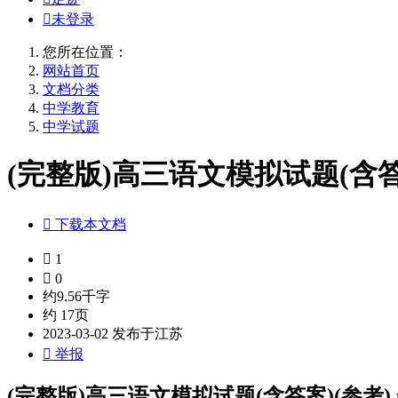

未登录
您所在位置：
网站首页
文档分类
中学教育
中学试题
(完整版)高三语文模拟试题(含答案)

下载本文档

1

0
约9.56千字
约 17页
2023-03-02 发布于江苏

举报
(完整版)高三语文模拟试题(含答案)(参考).p