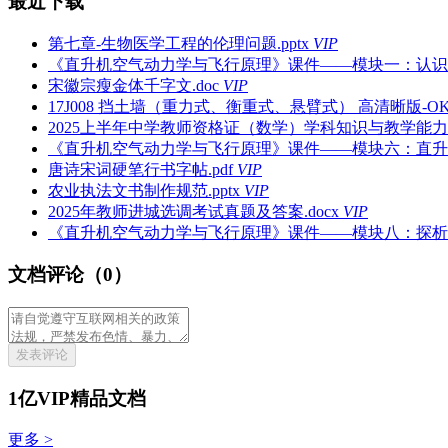
最近下载
第七章-生物医学工程的伦理问题.pptx
VIP
《直升机空气动力学与飞行原理》课件——模块一：认识直升
宋徽宗瘦金体千字文.doc
VIP
17J008 挡土墙（重力式、衡重式、悬臂式） 高清晰版-OK.
2025上半年中学教师资格证（数学）学科知识与教学能力真
《直升机空气动力学与飞行原理》课件——模块六：直升机的
唐诗宋词硬笔行书字帖.pdf
VIP
农业执法文书制作规范.pptx
VIP
2025年教师进城选调考试真题及答案.docx
VIP
《直升机空气动力学与飞行原理》课件——模块八：探析直
文档评论（0）
发表评论
1亿VIP精品文档
更多 >