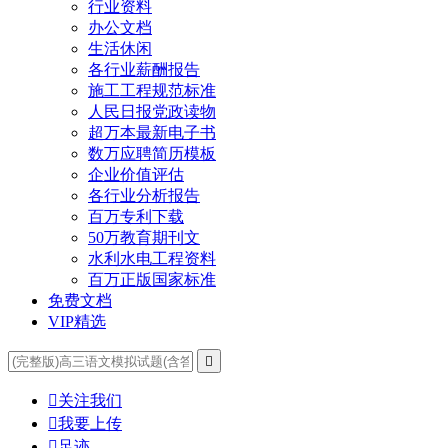
行业资料
办公文档
生活休闲
各行业薪酬报告
施工工程规范标准
人民日报党政读物
超万本最新电子书
数万应聘简历模板
企业价值评估
各行业分析报告
百万专利下载
50万教育期刊文
水利水电工程资料
百万正版国家标准
免费文档
VIP精选


关注我们

我要上传

足迹