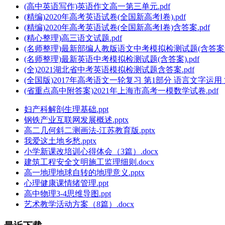
(高中英语写作)英语作文高一第三单元.pdf
(精编)2020年高考英语试卷(全国新高考Ⅰ卷).pdf
(精编)2020年高考英语试卷(全国新高考Ⅰ卷)含答案.pdf
(精心整理)高三语文试题.pdf
(名师整理)最新部编人教版语文中考模拟检测试题(含答案解析
(名师整理)最新英语中考模拟检测试题(含答案).pdf
(全)2021湖北省中考英语模拟检测试题含答案.pdf
(全国版)2017年高考语文一轮复习 第1部分 语言文字运用
(省重点高中附答案)2021年上海市高考一模数学试卷.pdf
妇产科解剖生理基础.ppt
钢铁产业互联网发展概述.pptx
高二几何斜二测画法-江苏教育版.pptx
我爱这土地乡愁.pptx
小学新课改培训心得体会（3篇）.docx
建筑工程安全文明施工监理细则.docx
高一地理地球自转的地理意义.pptx
心理健康课情绪管理.ppt
高中物理3-4思维导图.ppt
艺术教学活动方案（8篇）.docx