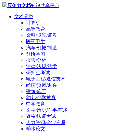
原创力文档
知识共享平台
文档分类
计算机
高等教育
金融/投资/证券
医药卫生
汽车/机械/制造
外语学习
报告/分析
法律/法规/法学
研究生考试
电子工程/通信技术
经济/贸易/财会
建筑/施工
幼儿/小学教育
中学教育
文学/历史/军事/艺术
资格/认证考试
人力资源/企业管理
学术论文