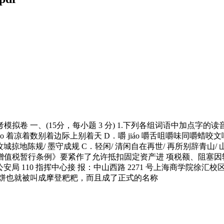
高考模拟卷 一、(15分，每小题 3 分) 1.下列各组词语中加点字
háo 着凉着数别着边际上别着天 D．嚼 jiáo 嚼舌咀嚼味同嚼蜡
攻城掠地陈规/ 墨守成规 C．轻闲/ 清闲自在再世/ 再所别辞青山/ 
增值税暂行条例》要紧作了允许抵扣固定资产进 项税额、阻塞因
分，上海市公安局 110 指挥中心接 报：中山西路 2271 号上海商
面饼也就被叫成摩登粑粑，而且成了正式的名称