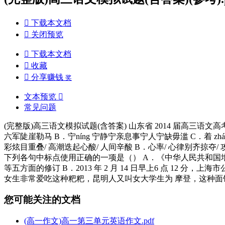

下载本文档

关闭预览

下载本文档

收藏

分享赚钱
奖
文本预览

常见问题
(完整版)高三语文模拟试题(含答案) 山东省 2014 届高三语文
六军陡崖勒马 B．宁níng 宁静宁亲息事宁人宁缺毋滥 C．着 z
彩炫目重叠/ 高潮迭起心酸/ 人间辛酸 B．心率/ 心律别齐掠夺/ 
下列各句中标点使用正确的一项是（） A．《中华人民共和国
等五方面的修订 B．2013 年 2 月 14 日早上6 点 12 
女生非常爱吃这种粑粑，昆明人又叫女大学生为 摩登，这种
您可能关注的文档
(高一作文)高一第三单元英语作文.pdf