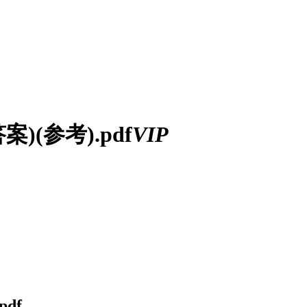
(参考).pdf
VIP
df