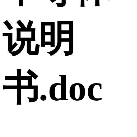
说明
书.doc