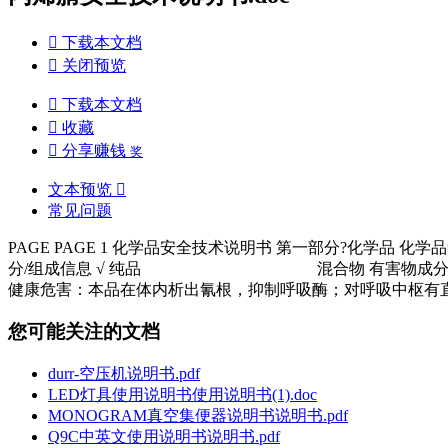

下载本文档

关闭预览

下载本文档

收藏

分享赚钱
奖
文本预览

常见问题
PAGE PAGE 1 化学品安全技术说明书 第一部分?化学品 化学品中文名
分/组成信息 √ 纯品 混合物 有害物成分 浓度 CAS N
健康危害：本品在体内析出氰根，抑制呼吸酶；对呼吸中枢有直
您可能关注的文档
durr-空压机说明书.pdf
LED灯具使用说明书使用说明书(1).doc
MONOGRAM真空集便器说明书说明书.pdf
Q9C中英文使用说明书说明书.pdf