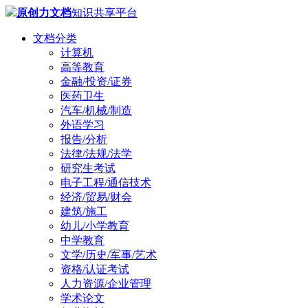
原创力文档
知识共享平台
文档分类
计算机
高等教育
金融/投资/证券
医药卫生
汽车/机械/制造
外语学习
报告/分析
法律/法规/法学
研究生考试
电子工程/通信技术
经济/贸易/财会
建筑/施工
幼儿/小学教育
中学教育
文学/历史/军事/艺术
资格/认证考试
人力资源/企业管理
学术论文