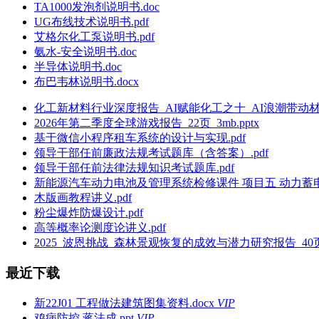
TA1000发泡剂说明书.doc
UG布线技术说明书.pdf
艾格尔化工泵说明书.pdf
氨水-安全说明书.doc
半导体说明书.doc
布巴韦林说明书.docx
化工新材料行业深度报告_AI赋能化工之十_AI浪潮带动材料需
2026年第二季度全球游戏报告_22页_3mb.pptx
基于微信小程序租车系统的设计与实现.pdf
领导干部任前廉政法规考试题库（含答案）.pdf
领导干部任前法律法规知识考试题库.pdf
新能源汽车动力电池及管理系统检修课件 项目五 动力蓄电
木版画教程讲义.pdf
粉尘爆炸防爆设计.pdf
高等概率论测度论讲义.pdf
2025_波恩挑战_森林景观恢复的成效与潜力研究报告_40页_3
最近下载
新22J01 工程做法建筑图集资料.docx
VIP
鸡病防控 蒋法成.ppt
VIP