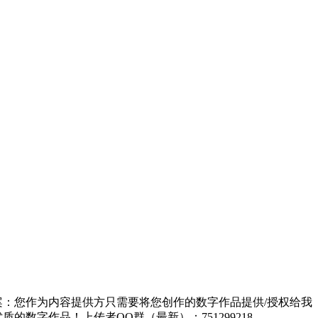
方案：您作为内容提供方只需要将您创作的数字作品提供/授权给我
的数字作品！上传者QQ群（最新）：751299218。