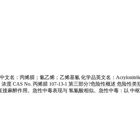
：丙烯腈；氰乙烯；乙烯基氰 化学品英文名：Acrylonitrile，Cyan
o. 丙烯腈 107-13-1 第三部分?危险性概述 危险性类
接麻醉作用。急性中毒表现与 氢氰酸相似。急性中毒：以 中