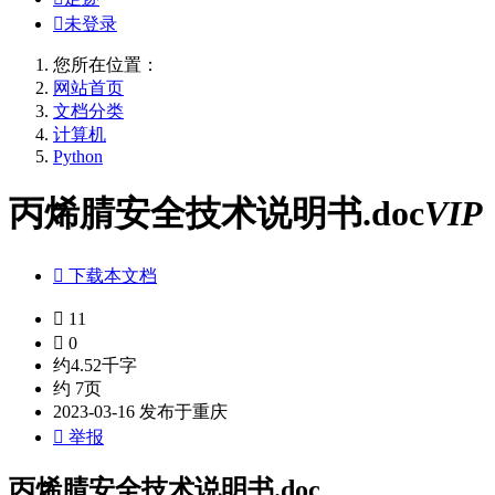

未登录
您所在位置：
网站首页
文档分类
计算机
Python
丙烯腈安全技术说明书.doc
VIP

下载本文档

11

0
约4.52千字
约 7页
2023-03-16 发布于重庆

举报
丙烯腈安全技术说明书.doc