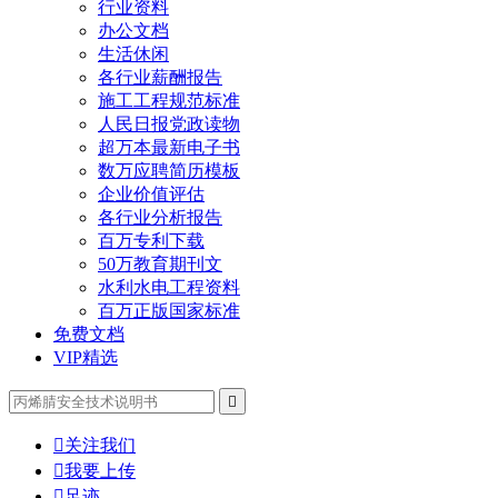
行业资料
办公文档
生活休闲
各行业薪酬报告
施工工程规范标准
人民日报党政读物
超万本最新电子书
数万应聘简历模板
企业价值评估
各行业分析报告
百万专利下载
50万教育期刊文
水利水电工程资料
百万正版国家标准
免费文档
VIP精选


关注我们

我要上传

足迹