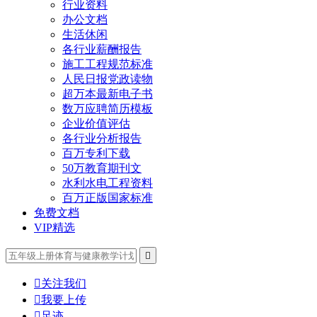
行业资料
办公文档
生活休闲
各行业薪酬报告
施工工程规范标准
人民日报党政读物
超万本最新电子书
数万应聘简历模板
企业价值评估
各行业分析报告
百万专利下载
50万教育期刊文
水利水电工程资料
百万正版国家标准
免费文档
VIP精选


关注我们

我要上传

足迹