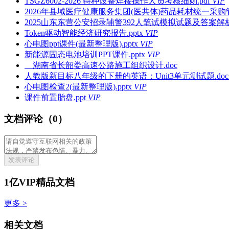
TSGZ6002-2026 特种设备焊接操作人员考核细则.pdf
VIP
2026年县域医疗健康服务集团(医共体)药品耗材统一采购管
2025山东东营公安招录辅警392人笔试模拟试题及答案解析.
Token驱动智能经济研究报告.pptx
VIP
心电图ppt课件(最新整理版).pptx
VIP
新能源固态电池培训PPT课件.pptx
VIP
湖南省长韶娄高速公路施工组织设计.doc
人教版新目标八年级的下册的英语：Unit3单元测试题.doc
心电图检查2(最新整理版).pptx
VIP
课件前置胎盘.ppt
VIP
文档评论（0）
发表评论
1亿VIP精品文档
更多 >
相关文档