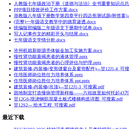
人教版七年级政治下册《道德与法治》全书重要知识点总结.
PPP项目绩效评价工作方案.docx
浙教版八年级下册数学第四章平行四边形测试题(附答案).d
(完整)一年级语文教学中的德育渗透.docx
统编版部编版二年级语文下册期中试卷.docx
写人记事作文的精彩开头与结尾.docx
七年级语文学情分析.docx
沧州机箱新能源壳体钣金加工实施方案.docx
慢性肾功能衰竭患者的液体管理.pptx
慢性肾功能衰竭患者的心理评估与护理.pptx
建筑装修-内装修(变形缝窗台及窗帘配件)---甘12J1-4_可搜索
住培医师岗位胜任力培养体系.pptx
住培医师岗位胜任力培养体系 ppt.pptx
建筑装修-内装修(吊顶)---甘12J1-3_可搜索.pdf
因地制宜打造慢病管理新样板——六祖故里如何托起43万百姓健
甘12G6-现浇钢筋混凝土板式楼梯构造详图_可搜索.pdf
甘12S2--- 给水工程_可搜索.pdf
最近下载