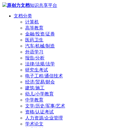
原创力文档
知识共享平台
文档分类
计算机
高等教育
金融/投资/证券
医药卫生
汽车/机械/制造
外语学习
报告/分析
法律/法规/法学
研究生考试
电子工程/通信技术
经济/贸易/财会
建筑/施工
幼儿/小学教育
中学教育
文学/历史/军事/艺术
资格/认证考试
人力资源/企业管理
学术论文