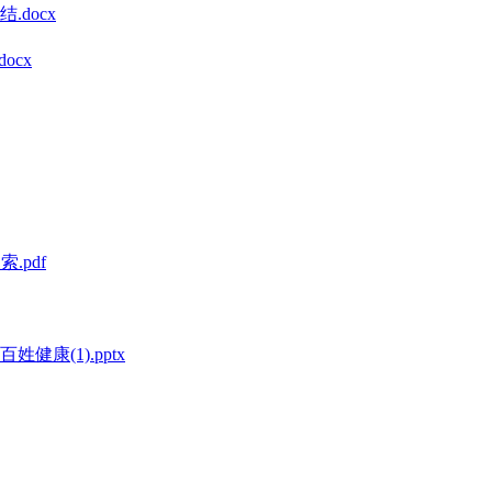
docx
ocx
.pdf
康(1).pptx