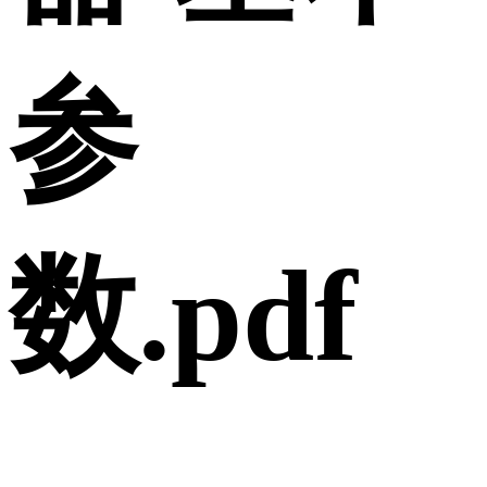
参
数.pdf