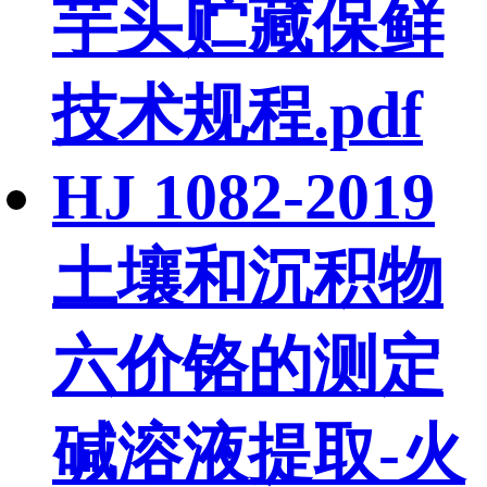
芋头贮藏保鲜
技术规程.pdf
HJ 1082-2019
土壤和沉积物
六价铬的测定
碱溶液提取-火