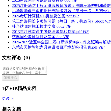
2026慈溪国企考试题目及答案.doc
VIP
2025注册消防工程师继续教育考题：消防应急照明和疏散指示系统G
小学数学求三角形周长专项练习题（每日一练，共35份）.p
2026考研计算机408真题及答案.pdf
VIP
求三角形周长专项练习题（每日一练，共29份）.docx
VIP
拌合站临建施工技术交底.docx
VIP
2013年江苏南通中考物理试卷和答案.pdf
VIP
慈溪国企考试题目及答案.doc
VIP
2026-2022近五年全国二卷（新课标II卷）作文汇编与解析.d
东莞市天愉智能家具建设项目环境影响报告表.pdf
VIP
文档评论（0）
发表评论
1亿VIP精品文档
更多 >
相关文档