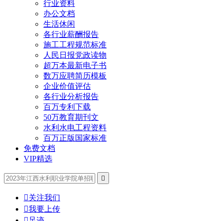
行业资料
办公文档
生活休闲
各行业薪酬报告
施工工程规范标准
人民日报党政读物
超万本最新电子书
数万应聘简历模板
企业价值评估
各行业分析报告
百万专利下载
50万教育期刊文
水利水电工程资料
百万正版国家标准
免费文档
VIP精选


关注我们

我要上传

足迹