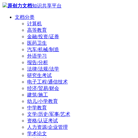
原创力文档
知识共享平台
文档分类
计算机
高等教育
金融/投资/证券
医药卫生
汽车/机械/制造
外语学习
报告/分析
法律/法规/法学
研究生考试
电子工程/通信技术
经济/贸易/财会
建筑/施工
幼儿/小学教育
中学教育
文学/历史/军事/艺术
资格/认证考试
人力资源/企业管理
学术论文