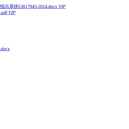
B17945-2024.docx
VIP
df
VIP
ocx