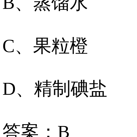
B、蒸馏水
C、果粒橙
D、精制碘盐
答案：B