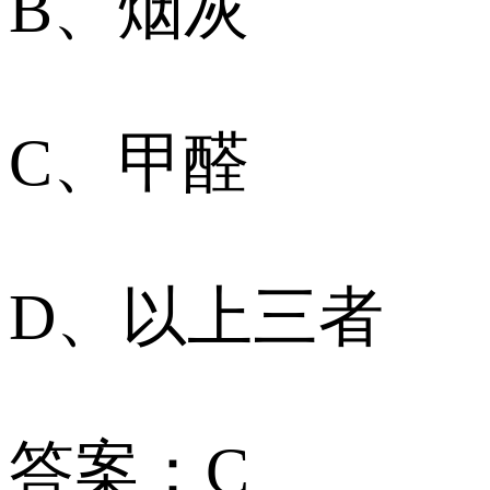
B、烟灰
C、甲醛
D、以上三者
答案：C