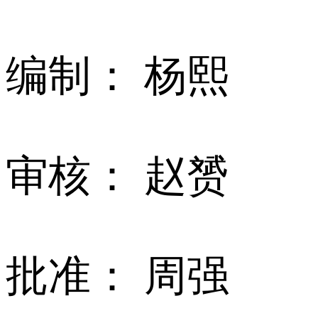
编制： 杨熙
审核： 赵赟
批准： 周强