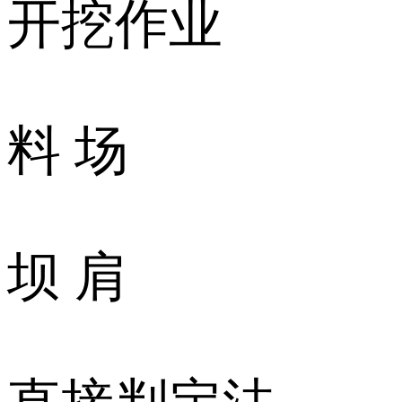
开挖作业
料 场
坝 肩