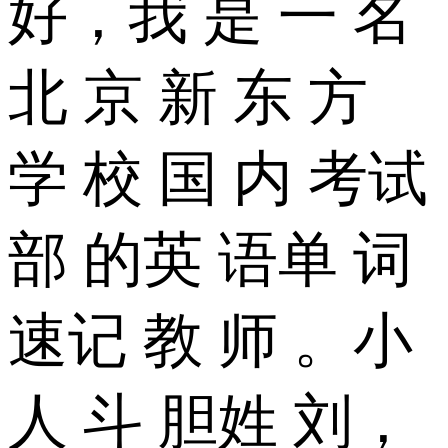
好，我 是 一 名
北 京 新 东 方
学 校 国 内 考试
部 的英 语单 词
速记 教 师 。小
人 斗 胆姓 刘，