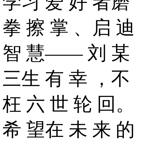
学习 爱 好 者磨
拳 擦 掌 、启 迪
智 慧—— 刘 某
三生 有 幸 ，不
枉 六 世 轮 回。
希 望在 未 来 的