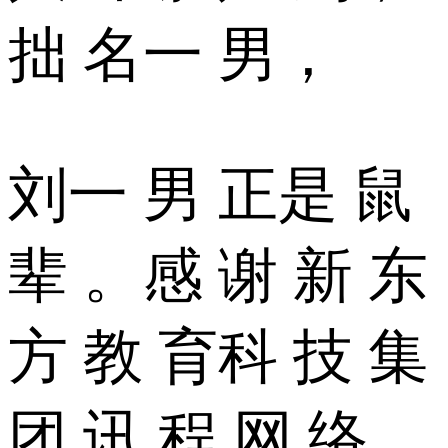
拙 名一 男，
刘一 男 正是 鼠
辈 。感 谢 新 东
方 教 育科 技 集
团 讯 程 网 络