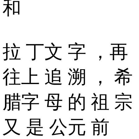
和
拉 丁文 字 ，再
往上 追 溯 ， 希
腊字 母 的 祖 宗
又 是 公元 前