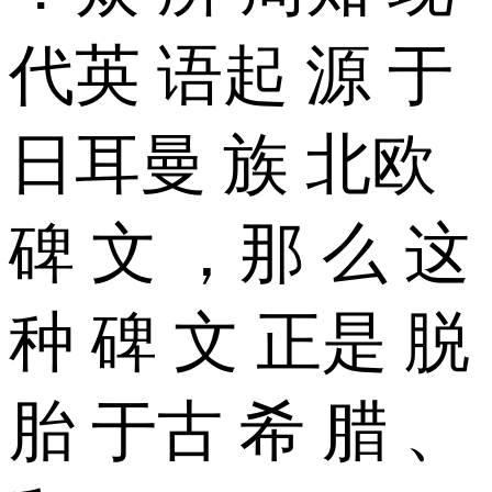
代英 语起 源 于
日耳曼 族 北欧
碑 文 ，那 么 这
种 碑 文 正是 脱
胎 于古 希 腊 、