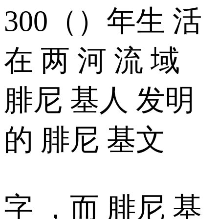
300（）年生 活
在 两 河 流 域
腓尼 基人 发明
的 腓尼 基文
字 ，而 腓尼 基