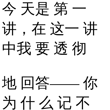
今 天是 第 一
讲，在 这一 讲
中我 要 透 彻
地 回答—— 你
为 什 么 记 不