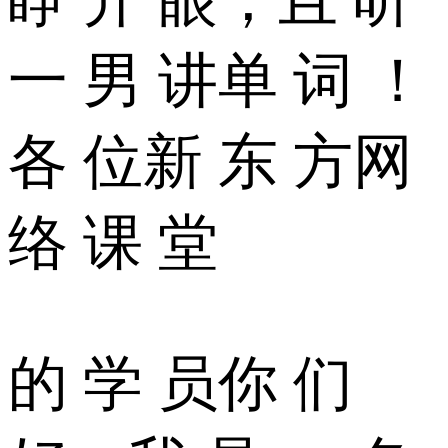
一 男 讲单 词 ！
各 位新 东 方网
络 课 堂
的 学 员你 们