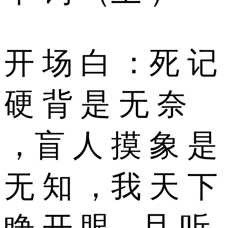
开 场 白 ：死 记
硬 背 是 无 奈
，盲 人 摸 象 是
无 知 ，我 天 下
睁 开 眼，且 听