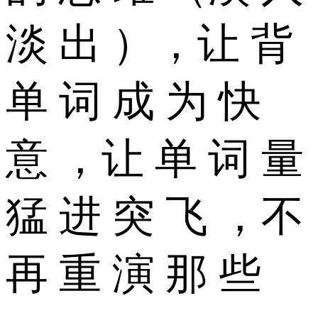
淡 出 ），让 背
单 词 成 为 快
意 ，让 单 词 量
猛 进 突 飞 ，不
再 重 演 那 些