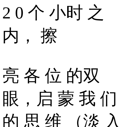
2 0 个 小时 之
内， 擦
亮 各 位 的双
眼，启 蒙 我 们
的 思 维 （淡 入