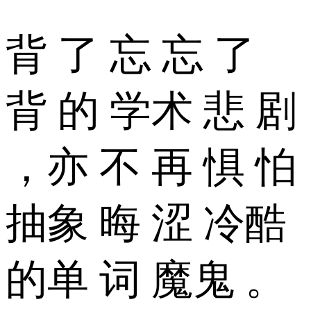
背 了 忘 忘 了
背 的 学术 悲 剧
，亦 不 再 惧 怕
抽象 晦 涩 冷酷
的单 词 魔鬼 。