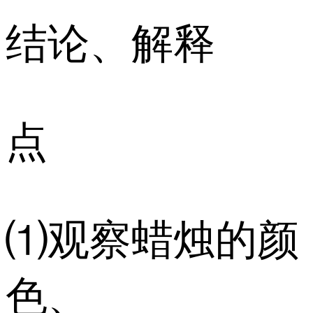
结论、解释
点
⑴观察蜡烛的颜
色、