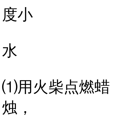
度小
水
⑴用火柴点燃蜡
烛，