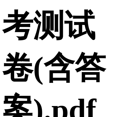
考测试
卷(含答
案).pdf