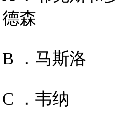
德森
B ．马斯洛
C ．韦纳