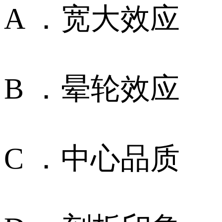
A ．宽大效应
B ．晕轮效应
C ．中心品质