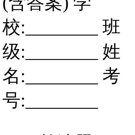
(含答案) 学
校:________ 班
级:________ 姓
名:________ 考
号:________