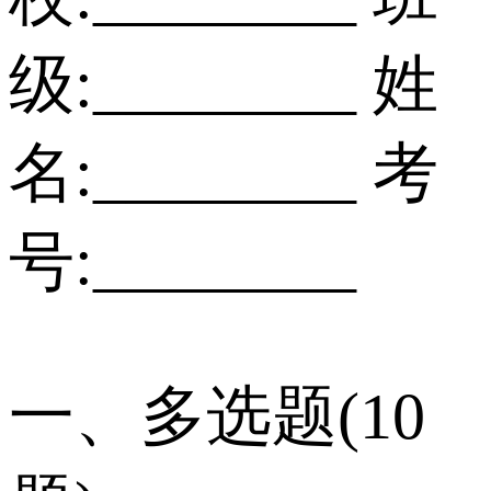
级:________ 姓
名:________ 考
号:________
一、多选题(10