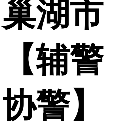
巢湖市
【辅警
协警】