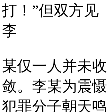
打！”但双方见
李
某仅一人并未收
敛。李某为震慑
犯罪分子朝天鸣