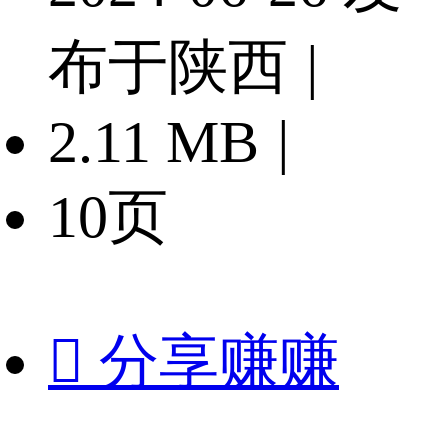
布于陕西
|
2.11 MB
|
10页

分享赚赚