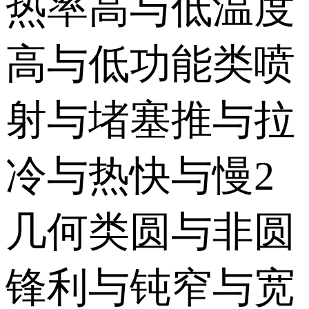
热率高与低温度
高与低功能类喷
射与堵塞推与拉
冷与热快与慢2
几何类圆与非圆
锋利与钝窄与宽