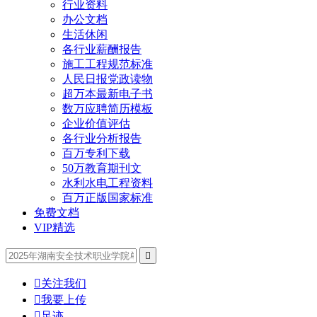
行业资料
办公文档
生活休闲
各行业薪酬报告
施工工程规范标准
人民日报党政读物
超万本最新电子书
数万应聘简历模板
企业价值评估
各行业分析报告
百万专利下载
50万教育期刊文
水利水电工程资料
百万正版国家标准
免费文档
VIP精选


关注我们

我要上传

足迹