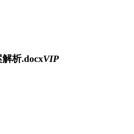
析.docx
VIP