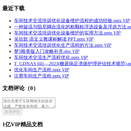
最近下载
车间技术交流培训优化设备维护流程的成功经验.pptx
VIP
一种旋流与阻尼耦合流化的粗颗粒浮选设备及浮选方法.pd
车间技术交流培训优化设备维护的实用方法.pptx
VIP
吴欣歆 语文义教课标解读 PPT.pptx
VIP
车间技术交流培训优化生产流程的方法.pptx
VIP
梦5唯美版入门攻略补充.doc
VIP
车间技术交流生产流程优化.pptx
VIP
T_GDNAS 041—2023(糖尿病足溃疡护理评估技术规范).pd
优化车间生产流程.pptx
VIP
注塑车间生产流程.pptx
VIP
文档评论（0）
发表评论
1亿VIP精品文档