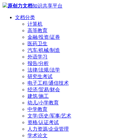
原创力文档
知识共享平台
文档分类
计算机
高等教育
金融/投资/证券
医药卫生
汽车/机械/制造
外语学习
报告/分析
法律/法规/法学
研究生考试
电子工程/通信技术
经济/贸易/财会
建筑/施工
幼儿/小学教育
中学教育
文学/历史/军事/艺术
资格/认证考试
人力资源/企业管理
学术论文