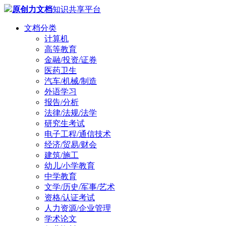
原创力文档
知识共享平台
文档分类
计算机
高等教育
金融/投资/证券
医药卫生
汽车/机械/制造
外语学习
报告/分析
法律/法规/法学
研究生考试
电子工程/通信技术
经济/贸易/财会
建筑/施工
幼儿/小学教育
中学教育
文学/历史/军事/艺术
资格/认证考试
人力资源/企业管理
学术论文