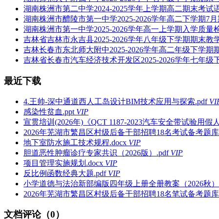
湖南株洲市第二中学2024-2025学年上学期高二期末考试语
湖南株洲市醴陵市第一中学2025-2026学年高二下学期7月
湖南株洲市第一中学2025-2026学年高一上学期入学质量
吉林省吉林市永吉县2025-2026学年八年级下学期期末教
吉林长春市东北师大附中2025-2026学年高二年级下学期
吉林省长春市汽车经济技术开发区2025-2026学年七年级
最近下载
4.王帅-深中通道西人工岛设计BIM技术应用与探索.pdf
VI
感染性贫血.ppt
VIP
宣贯培训(2026年)《QCT 1187-2023汽车安全带试验用假人》
2026年芜湖市繁昌区村级后备干部招聘18名考试备考题库及
地下室防水施工技术规程.docx
VIP
胆道恶性肿瘤诊疗专家共识（2026版）.pdf
VIP
项目管理实施规划.docx
VIP
反比例函数经典大题.pdf
VIP
小学道德与法治新部编版四年级上册全册教案（2026秋）.d
2026年芜湖市繁昌区村级后备干部招聘18名笔试备考题库及
文档评论（0）