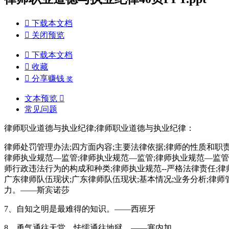

下载本文档

关闭预览

下载本文档

收藏

分享赚钱
奖
文本预览

常见问题
律师职业道德与执业纪律;律师职业道德与执业纪律：
律师处罚管理办法;四方面内容;主要法律依据;律师的性质和职责
律师执业规范—监管;律师执业规范—监管;律师执业规范—监管;
师行政违法行为的构成和种类;律师执业规范--严格法律责任;律
广东律师队伍现状;广东律师队伍现状;基本情况;业务分析;律师
力。——斯宾诺莎
7、自知之明是最难得的知识。——西班牙
8、勇气通往天堂，怯懦通往地狱。——塞内加