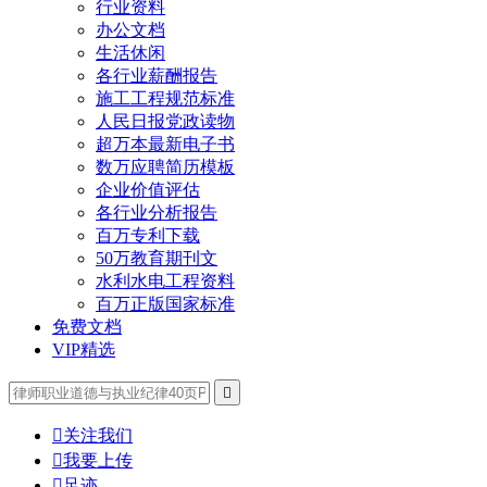
行业资料
办公文档
生活休闲
各行业薪酬报告
施工工程规范标准
人民日报党政读物
超万本最新电子书
数万应聘简历模板
企业价值评估
各行业分析报告
百万专利下载
50万教育期刊文
水利水电工程资料
百万正版国家标准
免费文档
VIP精选


关注我们

我要上传

足迹