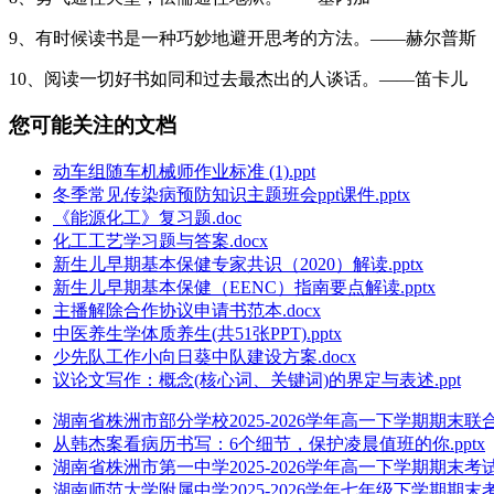
9、有时候读书是一种巧妙地避开思考的方法。——赫尔普斯
10、阅读一切好书如同和过去最杰出的人谈话。——笛卡儿
您可能关注的文档
动车组随车机械师作业标准 (1).ppt
冬季常见传染病预防知识主题班会ppt课件.pptx
《能源化工》复习题.doc
化工工艺学习题与答案.docx
新生儿早期基本保健专家共识（2020）解读.pptx
新生儿早期基本保健（EENC）指南要点解读.pptx
主播解除合作协议申请书范本.docx
中医养生学体质养生(共51张PPT).pptx
少先队工作小向日葵中队建设方案.docx
议论文写作：概念(核心词、关键词)的界定与表述.ppt
湖南省株洲市部分学校2025-2026学年高一下学期期末联
从韩杰案看病历书写：6个细节，保护凌晨值班的你.pptx
湖南省株洲市第一中学2025-2026学年高一下学期期末考试历
湖南师范大学附属中学2025-2026学年七年级下学期期末