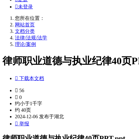

未登录
您所在位置：
网站首页
文档分类
法律/法规/法学
理论/案例
律师职业道德与执业纪律40页PPT

下载本文档

56

0
约小于1千字
约 40页
2024-12-06 发布于湖北

举报
律师职业道德与执业纪律40页PPT.ppt