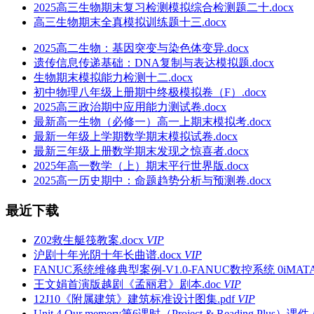
2025高三生物期末复习检测模拟综合检测题二十.docx
高三生物期末全真模拟训练题十三.docx
2025高二生物：基因突变与染色体变异.docx
遗传信息传递基础：DNA复制与表达模拟题.docx
生物期末模拟能力检测十二.docx
初中物理八年级上册期中终极模拟卷（F）.docx
2025高三政治期中应用能力测试卷.docx
最新高一生物（必修一）高一上期末模拟考.docx
最新一年级上学期数学期末模拟试卷.docx
最新三年级上册数学期末发现之惊喜者.docx
2025年高一数学（上）期末平行世界版.docx
2025高一历史期中：命题趋势分析与预测卷.docx
最近下载
Z02救生艇筏教案.docx
VIP
沪剧十年光阴十年长曲谱.docx
VIP
FANUC系统维修典型案例-V1.0-FANUC数控系统 0iMATA.
王文娟首演版越剧《孟丽君》剧本.doc
VIP
12J10《附属建筑》建筑标准设计图集.pdf
VIP
Unit 4 Our memory第6课时（Project & Reading Pl