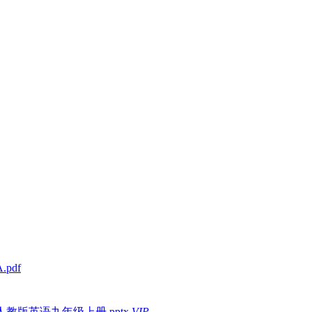
pdf
us）课件人教版英语九年级上册.pptx
VIP