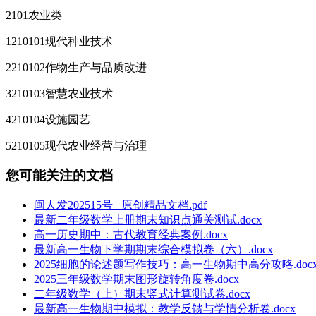
2101农业类
1210101现代种业技术
2210102作物生产与品质改进
3210103智慧农业技术
4210104设施园艺
5210105现代农业经营与治理
您可能关注的文档
闽人发202515号 _原创精品文档.pdf
最新二年级数学上册期末知识点通关测试.docx
高一历史期中：古代教育经典案例.docx
最新高一生物下学期期末综合模拟卷（六）.docx
2025细胞的论述题写作技巧：高一生物期中高分攻略.doc
2025三年级数学期末图形旋转角度卷.docx
二年级数学（上）期末竖式计算测试卷.docx
最新高一生物期中模拟：教学反馈与学情分析卷.docx