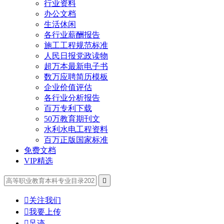
行业资料
办公文档
生活休闲
各行业薪酬报告
施工工程规范标准
人民日报党政读物
超万本最新电子书
数万应聘简历模板
企业价值评估
各行业分析报告
百万专利下载
50万教育期刊文
水利水电工程资料
百万正版国家标准
免费文档
VIP精选


关注我们

我要上传

足迹