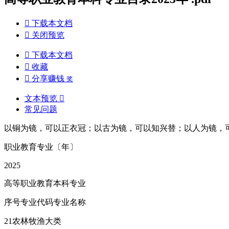

下载本文档

关闭预览

下载本文档

收藏

分享赚钱
奖
文本预览

常见问题
以铜为镜，可以正衣冠；以古为镜，可以知兴替；以人为镜，
职业教育专业〔年〕
2025
高等职业教育本科专业
序号专业代码专业名称
21农林牧渔大类