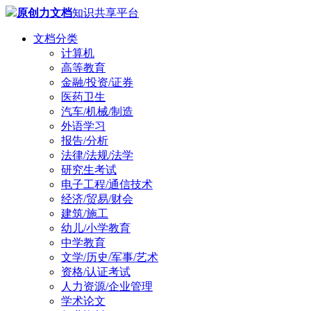
原创力文档
知识共享平台
文档分类
计算机
高等教育
金融/投资/证券
医药卫生
汽车/机械/制造
外语学习
报告/分析
法律/法规/法学
研究生考试
电子工程/通信技术
经济/贸易/财会
建筑/施工
幼儿/小学教育
中学教育
文学/历史/军事/艺术
资格/认证考试
人力资源/企业管理
学术论文