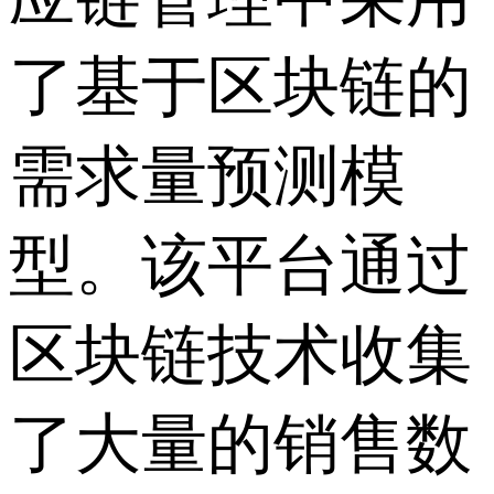
了基于区块链的
需求量预测模
型。该平台通过
区块链技术收集
了大量的销售数