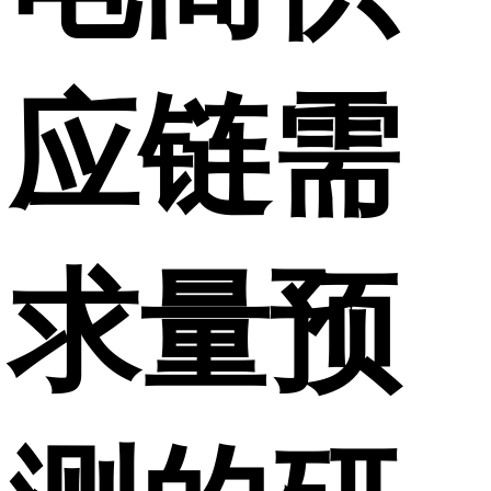
应链需
求量预