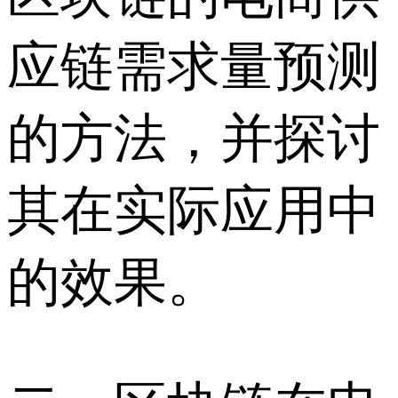
应链需求量预测
的方法，并探讨
其在实际应用中
的效果。