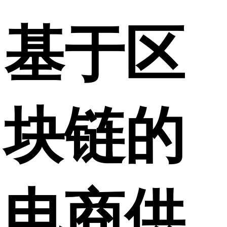
基于区
块链的
电商供