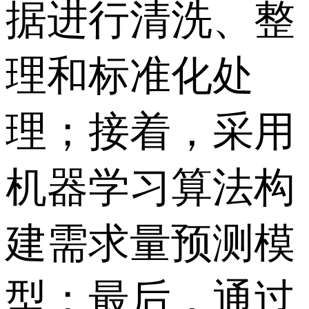
据进行清洗、整
理和标准化处
理；接着，采用
机器学习算法构
建需求量预测模
型；最后，通过