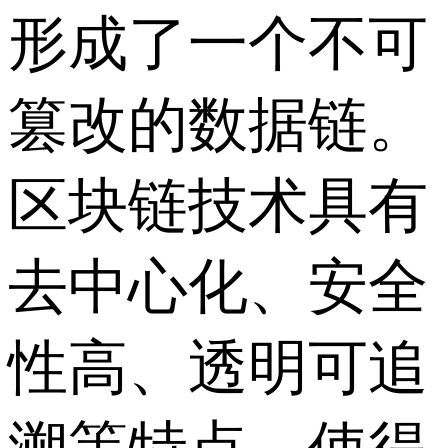
形成了一个不可
篡改的数据链。
区块链技术具有
去中心化、安全
性高、透明可追