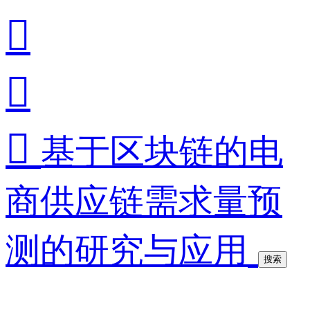



基于区块链的电
商供应链需求量预
测的研究与应用
搜索