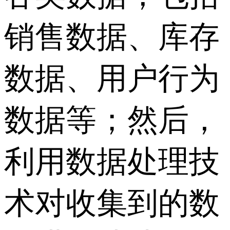
销售数据、库存
数据、用户行为
数据等；然后，
利用数据处理技
术对收集到的数