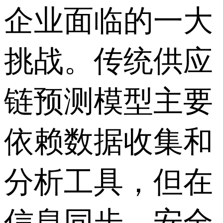
企业面临的一大
挑战。传统供应
链预测模型主要
依赖数据收集和
分析工具，但在
信息同步、安全