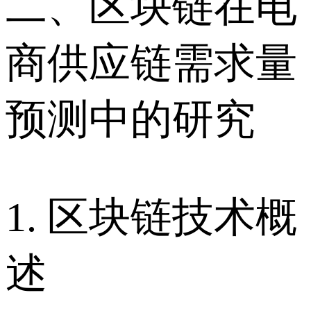
二、区块链在电
商供应链需求量
预测中的研究
1. 区块链技术概
述