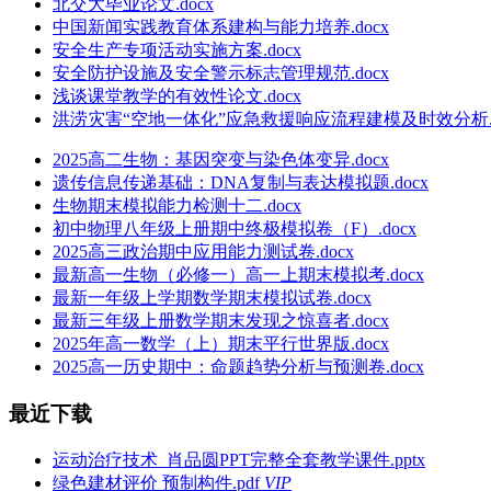
北交大毕业论文.docx
中国新闻实践教育体系建构与能力培养.docx
安全生产专项活动实施方案.docx
安全防护设施及安全警示标志管理规范.docx
浅谈课堂教学的有效性论文.docx
洪涝灾害“空地一体化”应急救援响应流程建模及时效分析.d
2025高二生物：基因突变与染色体变异.docx
遗传信息传递基础：DNA复制与表达模拟题.docx
生物期末模拟能力检测十二.docx
初中物理八年级上册期中终极模拟卷（F）.docx
2025高三政治期中应用能力测试卷.docx
最新高一生物（必修一）高一上期末模拟考.docx
最新一年级上学期数学期末模拟试卷.docx
最新三年级上册数学期末发现之惊喜者.docx
2025年高一数学（上）期末平行世界版.docx
2025高一历史期中：命题趋势分析与预测卷.docx
最近下载
运动治疗技术_肖品圆PPT完整全套教学课件.pptx
绿色建材评价 预制构件.pdf
VIP