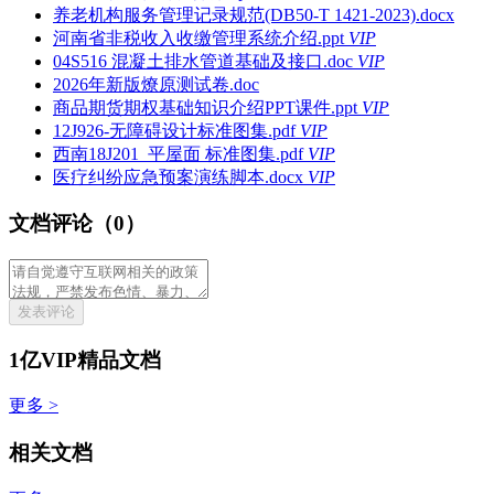
养老机构服务管理记录规范(DB50-T 1421-2023).docx
河南省非税收入收缴管理系统介绍.ppt
VIP
04S516 混凝土排水管道基础及接口.doc
VIP
2026年新版燎原测试卷.doc
商品期货期权基础知识介绍PPT课件.ppt
VIP
12J926-无障碍设计标准图集.pdf
VIP
西南18J201_平屋面 标准图集.pdf
VIP
医疗纠纷应急预案演练脚本.docx
VIP
文档评论（0）
发表评论
1亿VIP精品文档
更多 >
相关文档