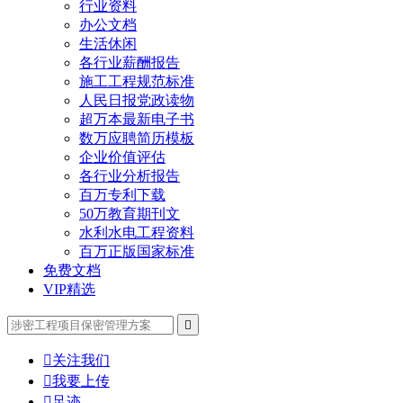
行业资料
办公文档
生活休闲
各行业薪酬报告
施工工程规范标准
人民日报党政读物
超万本最新电子书
数万应聘简历模板
企业价值评估
各行业分析报告
百万专利下载
50万教育期刊文
水利水电工程资料
百万正版国家标准
免费文档
VIP精选


关注我们

我要上传

足迹