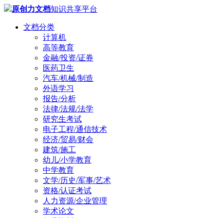
原创力文档
知识共享平台
文档分类
计算机
高等教育
金融/投资/证券
医药卫生
汽车/机械/制造
外语学习
报告/分析
法律/法规/法学
研究生考试
电子工程/通信技术
经济/贸易/财会
建筑/施工
幼儿/小学教育
中学教育
文学/历史/军事/艺术
资格/认证考试
人力资源/企业管理
学术论文