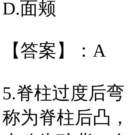
D.面颊
【答案】：A
5.脊柱过度后弯
称为脊柱后凸，