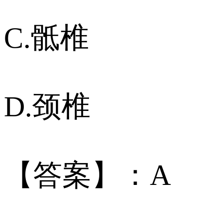
C.骶椎
D.颈椎
【答案】：A