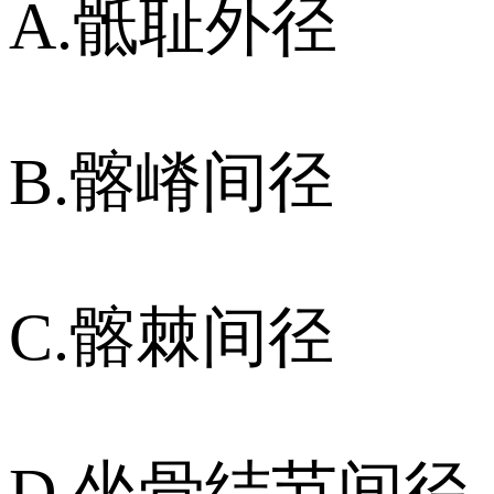
A.骶耻外径
B.髂嵴间径
C.髂棘间径
D.坐骨结节间径