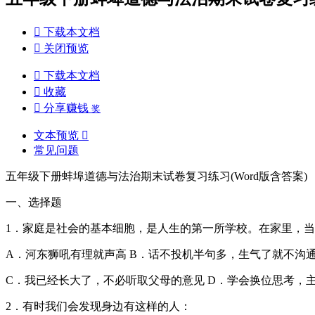

下载本文档

关闭预览

下载本文档

收藏

分享赚钱
奖
文本预览

常见问题
五年级下册蚌埠道德与法治期末试卷复习练习(Word版含答案)
一、选择题
1．家庭是社会的基本细胞，是人生的第一所学校。在家里，
A．河东狮吼有理就声高 B．话不投机半句多，生气了就不沟
C．我已经长大了，不必听取父母的意见 D．学会换位思考，
2．有时我们会发现身边有这样的人：