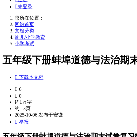

未登录
您所在位置：
网站首页
文档分类
幼儿/小学教育
小学考试
五年级下册蚌埠道德与法治期末试卷

下载本文档

6

0
约1万字
约 13页
2025-10-06 发布于安徽

举报
五年级下册蚌埠道德与法治期末试卷复习练习(