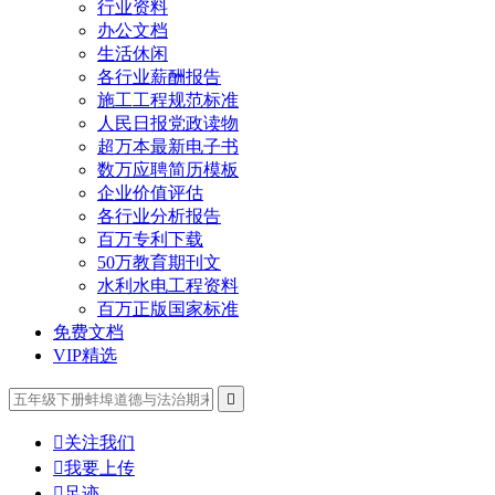
行业资料
办公文档
生活休闲
各行业薪酬报告
施工工程规范标准
人民日报党政读物
超万本最新电子书
数万应聘简历模板
企业价值评估
各行业分析报告
百万专利下载
50万教育期刊文
水利水电工程资料
百万正版国家标准
免费文档
VIP精选


关注我们

我要上传

足迹