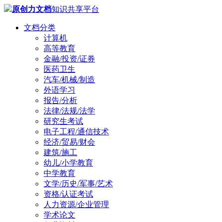
原创力文档
知识共享平台
文档分类
计算机
高等教育
金融/投资/证券
医药卫生
汽车/机械/制造
外语学习
报告/分析
法律/法规/法学
研究生考试
电子工程/通信技术
经济/贸易/财会
建筑/施工
幼儿/小学教育
中学教育
文学/历史/军事/艺术
资格/认证考试
人力资源/企业管理
学术论文