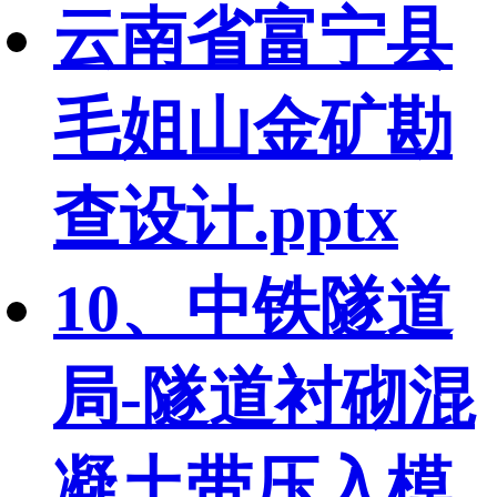
云南省富宁县
毛姐山金矿勘
查设计.pptx
10、中铁隧道
局-隧道衬砌混
凝土带压入模