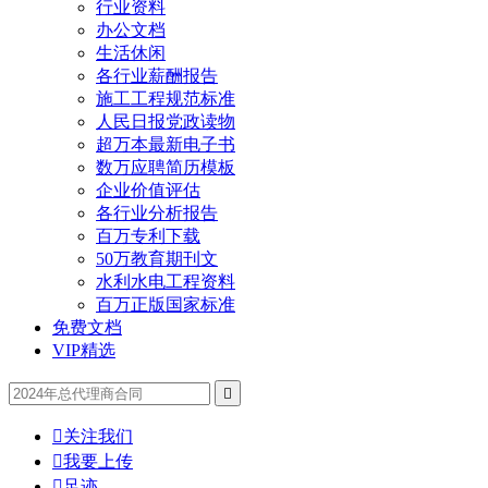
行业资料
办公文档
生活休闲
各行业薪酬报告
施工工程规范标准
人民日报党政读物
超万本最新电子书
数万应聘简历模板
企业价值评估
各行业分析报告
百万专利下载
50万教育期刊文
水利水电工程资料
百万正版国家标准
免费文档
VIP精选


关注我们

我要上传

足迹