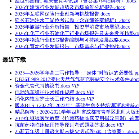
延世韩国语1 期末全真考试题（含答案+详细解析）.docx
2026年建筑行业发展趋势及市场前景分析报告.docx
2026年互联网保险行业创新与挑战报告.docx
延长石油注水工岗位考试题（含详细答案解析）.docx
2026年旅游行业分析报告：投资型消费市场展望.docx
2026年化工行业石油化工行业市场报告及未来发展趋势.do
2026年物流行业ESG报告编制与可持续发展战略.docx
2026年育幼行业发展报告：市场需求与行业挑战.docx
最近下载
2025—2026学年高二写作指导：“身体”对智识的必要性.pp
DB36T 989-2017液化天然气气瓶充装站安全技术条件.doc
资金代管代持协议书.docx
VIP
电动汽车维护技术操作规程.docx
VIP
消化内镜室护士长工作总结.docx
VIP
版本BLS（2022年-2023年）基础生命支持培训理论考核.do
精品解析：2020-2021学年四川省成都市青羊区北师大版
2019年继续医学教育《抗菌药物临床应用指导原则》题库答案
抗菌药物临床应用指导原则考试题及答案.docx
VIP
25新五年级上册语文期末拔尖测试卷6套（含答案）.docx