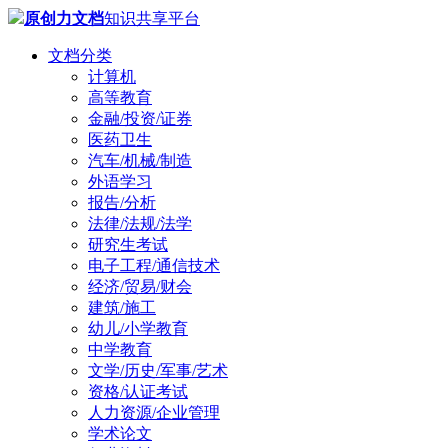
原创力文档
知识共享平台
文档分类
计算机
高等教育
金融/投资/证券
医药卫生
汽车/机械/制造
外语学习
报告/分析
法律/法规/法学
研究生考试
电子工程/通信技术
经济/贸易/财会
建筑/施工
幼儿/小学教育
中学教育
文学/历史/军事/艺术
资格/认证考试
人力资源/企业管理
学术论文