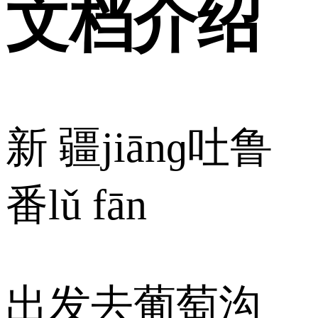
文档介绍
新 疆jiānɡ吐鲁
番lǔ fān
出发去葡萄沟