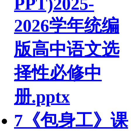
PPT)2025-
2026学年统编
版高中语文选
择性必修中
册.pptx
7《包身工》课