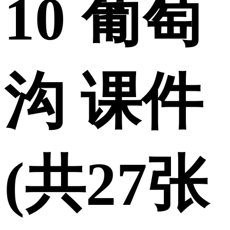
10 葡萄
沟 课件
(共27张