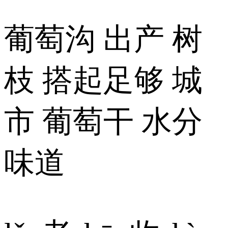
葡萄沟 出产 树
枝 搭起足够 城
市 葡萄干 水分
味道