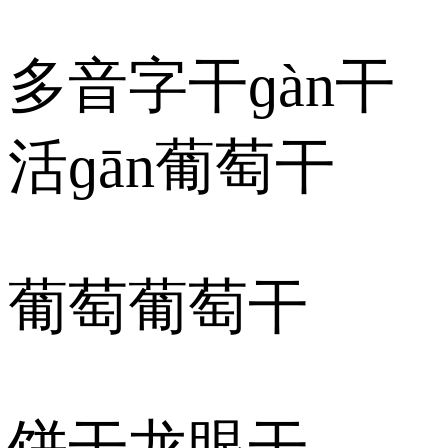
多音字干ɡàn干
活ɡān葡萄干
葡萄葡萄干