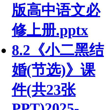
版高中语文必
修上册.pptx
8.2《小二黑结
婚(节选)》课
件(共23张
PPT)2025-