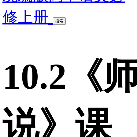
修上册
搜索
10.2《
说》课