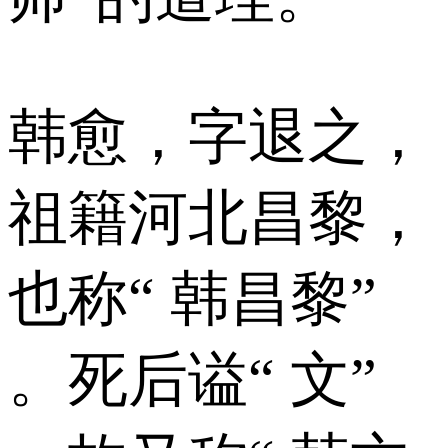
韩愈，字退之，
祖籍河北昌黎，
也称“ 韩昌黎”
。死后谥“ 文”