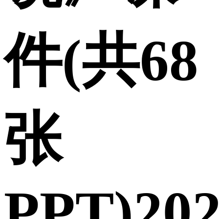
件(共68
张
PPT)202