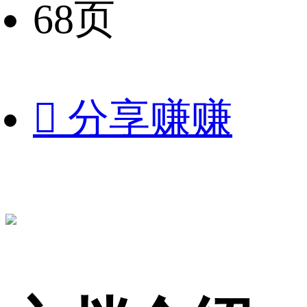
68页

分享赚赚