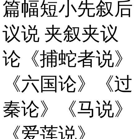
篇幅短小先叙后
议说 夹叙夹议
论《捕蛇者说》
《六国论》《过
秦论》《马说》
《爱莲说》