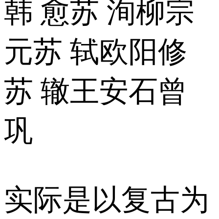
韩 愈苏 洵柳宗
元苏 轼欧阳修
苏 辙王安石曾
巩
实际是以复古为