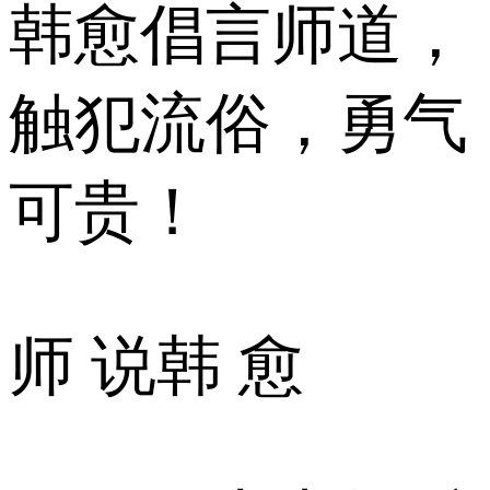
韩愈倡言师道，
触犯流俗，勇气
可贵！
师 说韩 愈