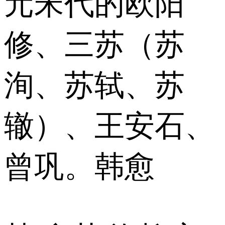
元宋代的欧阳
修、三苏（苏
洵、苏轼、苏
辙）、王安石、
曾巩。韩愈