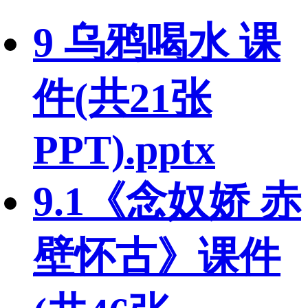
9 乌鸦喝水 课
件(共21张
PPT).pptx
9.1《念奴娇 赤
壁怀古》课件