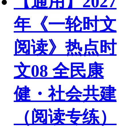
【通用】2027
年《一轮时文
阅读》热点时
文08 全民康
健・社会共建
（阅读专练）