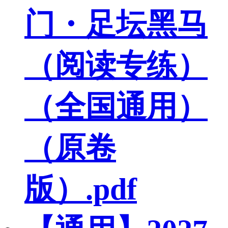
门・足坛黑马
（阅读专练）
（全国通用）
（原卷
版）.pdf