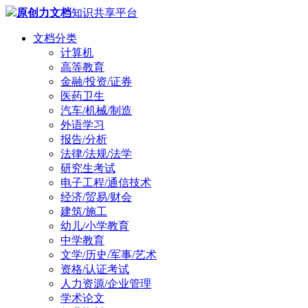
原创力文档
知识共享平台
文档分类
计算机
高等教育
金融/投资/证券
医药卫生
汽车/机械/制造
外语学习
报告/分析
法律/法规/法学
研究生考试
电子工程/通信技术
经济/贸易/财会
建筑/施工
幼儿/小学教育
中学教育
文学/历史/军事/艺术
资格/认证考试
人力资源/企业管理
学术论文