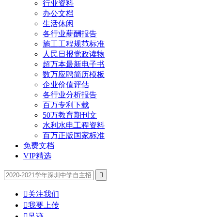
行业资料
办公文档
生活休闲
各行业薪酬报告
施工工程规范标准
人民日报党政读物
超万本最新电子书
数万应聘简历模板
企业价值评估
各行业分析报告
百万专利下载
50万教育期刊文
水利水电工程资料
百万正版国家标准
免费文档
VIP精选


关注我们

我要上传

足迹