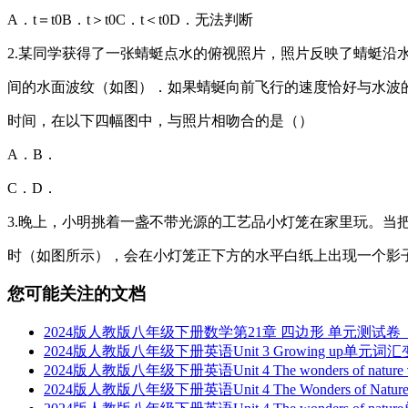
A．t＝t0B．t＞t0C．t＜t0D．无法判断
2.某同学获得了一张蜻蜓点水的俯视照片，照片反映了蜻蜓沿
间的水面波纹（如图）．如果蜻蜒向前飞行的速度恰好与水波
时间，在以下四幅图中，与照片相吻合的是（）
A．B．
C．D．
3.晚上，小明挑着一盏不带光源的工艺品小灯笼在家里玩。当
时（如图所示），会在小灯笼正下方的水平白纸上出现一个影
您可能关注的文档
2024版人教版八年级下册数学第21章 四边形 单元测试卷（
2024版人教版八年级下册英语Unit 3 Growing up单元
2024版人教版八年级下册英语Unit 4 The wonders of n
2024版人教版八年级下册英语Unit 4 The Wonders of Na