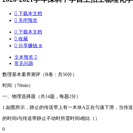

下载本文档

关闭预览

下载本文档

收藏

分享赚钱
奖
文本预览

常见问题
数理基本素养测评（B卷：共50分）
时间（70min）
一、物理选择题（共14题，每题2分）
1.如图所示，静止的传送带上有一木块A正在匀速下滑，当传
的时间t与传送带静止不动时所需时间t相比（）
0