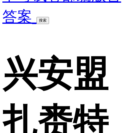
答案
搜索
兴安盟
扎赉特