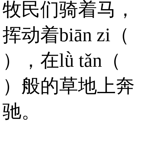
牧民们骑着马，
挥动着biān zi（
），在lǜ tǎn（
）般的草地上奔
驰。