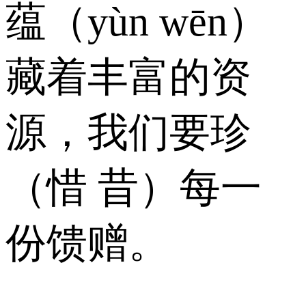
蕴（yùn wēn）
藏着丰富的资
源，我们要珍
（惜 昔）每一
份馈赠。