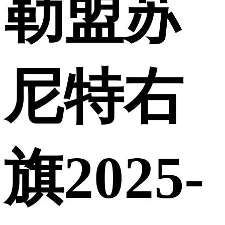
勒盟苏
尼特右
旗2025-