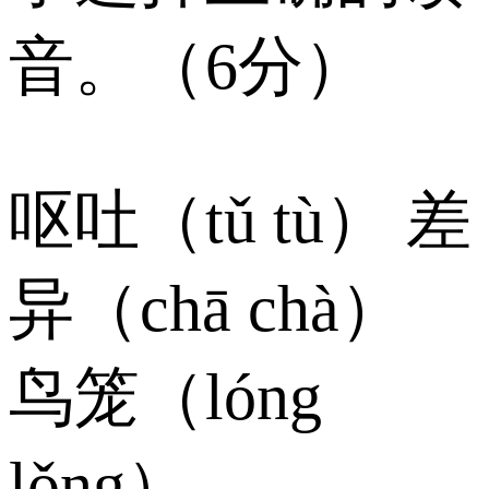
音。（6分）
呕吐（tǔ tù） 差
异（chā chà）
鸟笼（lóng
lǒng）