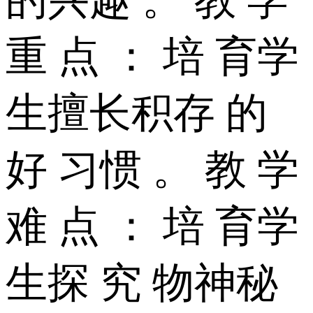
重 点 ： 培 育学
生擅长积存 的
好 习惯 。 教 学
难 点 ： 培 育学
生探 究 物神秘