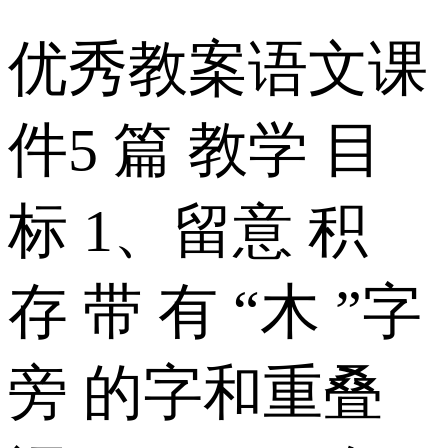
优秀教案语文课
件5 篇 教学 目
标 1、留意 积
存 带 有 “木 ”字
旁 的字和重叠