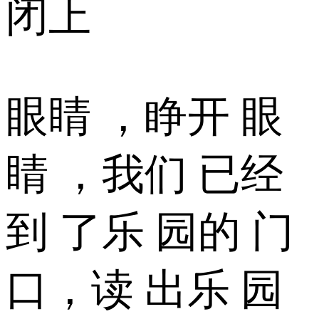
闭上
眼睛 ，睁开 眼
睛 ，我们 已经
到 了乐 园的 门
口，读 出乐 园