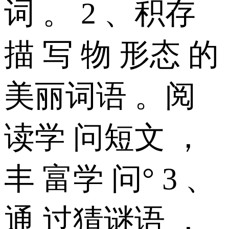
词 。 2 、积存
描 写 物 形态 的
美丽词语 。阅
读学 问短文 ，
丰 富学 问° 3 、
通 过猜谜语 ，