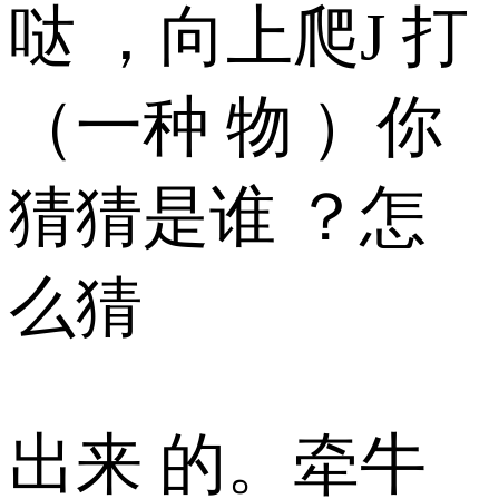
哒 ，向上爬J 打
（一种 物 ）你
猜猜是谁 ？怎
么猜
出来 的。牵牛