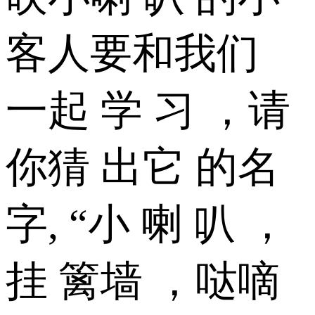
客人要和我们
一起 学 习 ，请
你猜 出它 的名
字, “小 喇 叭 ，
挂 篱墙 ，哒嘀