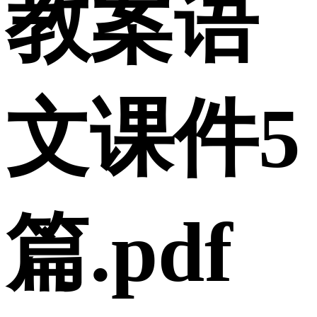
教案语
文课件5
篇.pdf