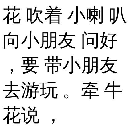
花 吹着 小喇 叭
向小朋友 问好
，要 带小朋友
去游玩 。牵 牛
花说 ，