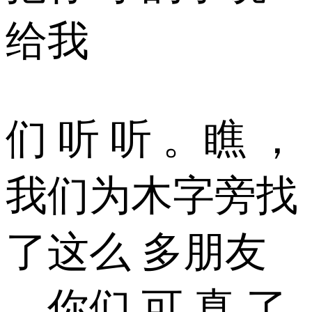
给我
们 听 听 。瞧 ，
我们为木字旁找
了这么 多朋友
。你们 可 真 了