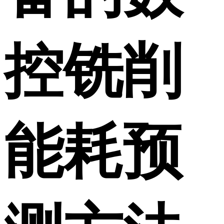
控铣削
能耗预