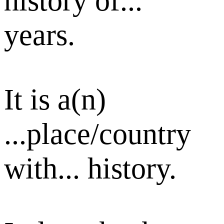
history of...
years.
It is a(n)
...place/country
with... history.