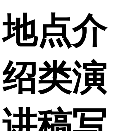
地点介
绍类演
讲稿写