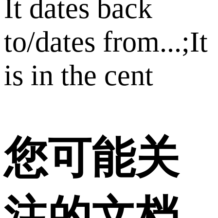
It dates back
to/dates from...;It
is in the cent
您可能关
注的文档