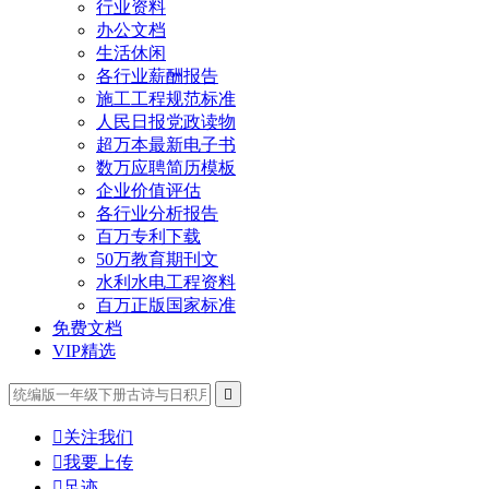
行业资料
办公文档
生活休闲
各行业薪酬报告
施工工程规范标准
人民日报党政读物
超万本最新电子书
数万应聘简历模板
企业价值评估
各行业分析报告
百万专利下载
50万教育期刊文
水利水电工程资料
百万正版国家标准
免费文档
VIP精选


关注我们

我要上传

足迹