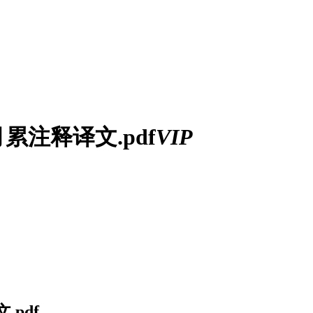
注释译文.pdf
VIP
pdf