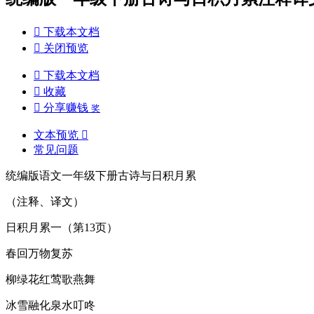

下载本文档

关闭预览

下载本文档

收藏

分享赚钱
奖
文本预览

常见问题
统编版语文一年级下册古诗与日积月累
（注释、译文）
日积月累一（第13页）
春回万物复苏
柳绿花红莺歌燕舞
冰雪融化泉水叮咚