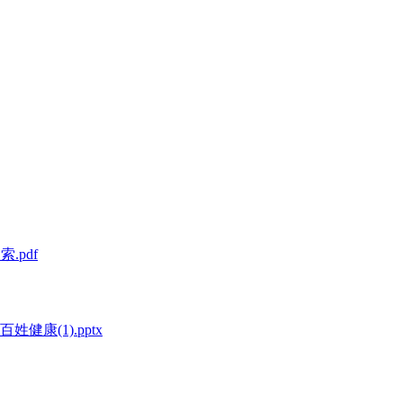
.pdf
康(1).pptx