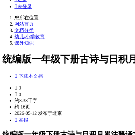

未登录
您所在位置：
网站首页
文档分类
幼儿/小学教育
课外知识
统编版一年级下册古诗与日积月累

下载本文档

3

0
约8.38千字
约 16页
2026-05-12 发布于北京

举报
统编版一年级下册古诗与日积月累注释译文.