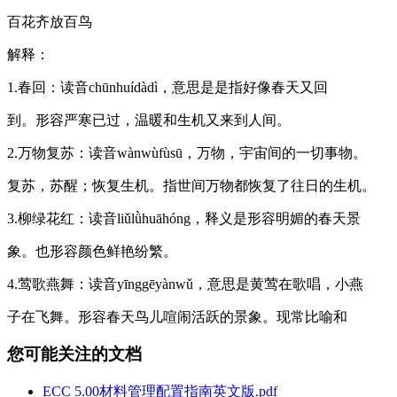
百花齐放百鸟
解释：
1.春回：读音chūnhuídàdì，意思是是指好像春天又回
到。形容严寒已过，温暖和生机又来到人间。
2.万物复苏：读音wànwùfùsū，万物，宇宙间的一切事物。
复苏，苏醒；恢复生机。指世间万物都恢复了往日的生机。
3.柳绿花红：读音liǔlǜhuāhóng，释义是形容明媚的春天景
象。也形容颜色鲜艳纷繁。
4.莺歌燕舞：读音yīnggēyànwǔ，意思是黄莺在歌唱，小燕
子在飞舞。形容春天鸟儿喧闹活跃的景象。现常比喻和
您可能关注的文档
ECC 5.00材料管理配置指南英文版.pdf