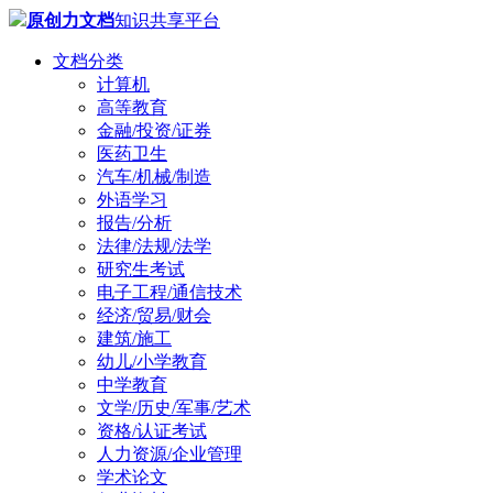
原创力文档
知识共享平台
文档分类
计算机
高等教育
金融/投资/证券
医药卫生
汽车/机械/制造
外语学习
报告/分析
法律/法规/法学
研究生考试
电子工程/通信技术
经济/贸易/财会
建筑/施工
幼儿/小学教育
中学教育
文学/历史/军事/艺术
资格/认证考试
人力资源/企业管理
学术论文