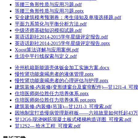
等腰三角形性质与应用习题.pdf
等腰三角形性质与应用习题.pptx
安全建筑模考预测卷：考生须知及单项选择题.pdf
平面力系简化与平衡分析方法.pdf
中级济师基础知识模拟试题.pdf
英语话剧社2014-2015学年星级评定报告.pdf
英语话剧社2014-2015学年星级评定报告.pptx
Xoost算法详解与应用案例.pdf
生活中平行线探索与定义.pdf
沧州机箱新能源壳体钣金加工实施方案.docx
慢性肾功能衰竭患者的液体管理.pptx
慢性肾功能衰竭患者的心理评估与护理.pptx
建筑装修-内装修(变形缝窗台及窗帘配件)---甘12J1-4_可搜索
住培医师岗位胜任力培养体系.pptx
住培医师岗位胜任力培养体系 ppt.pptx
建筑装修-内装修(吊顶)---甘12J1-3_可搜索.pdf
因地制宜打造慢病管理新样板——六祖故里如何托起43万百姓健
甘12G6-现浇钢筋混凝土板式楼梯构造详图_可搜索.pdf
甘12S2--- 给水工程_可搜索.pdf