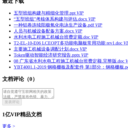
最近下载
五型班组构建与精细化管理.ppt
VIP
“五型班组”考核体系构建与评估.docx
VIP
一种铝卷连续阳极氧化电泳生产设备.pdf
VIP
人员与机械设备配备方案.docx
VIP
水利水电工程施工机械台班费定额.doc
VIP
T2-EL-10-E06 LCEOPT多功能电脑板常用功能 rev1.doc
V
主要施工机械设备调配计划.docx
VIP
Token驱动智能经济研究报告.pptx
VIP
08 广东省水利水电工程施工机械台班费定额.完整版.doc
V
YBT4001.1-2019 钢格栅板及配套件 第1部分：钢格栅板.pd
文档评论（0）
发表评论
1亿VIP精品文档
更多 >