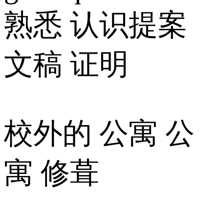
熟悉 认识提案
文稿 证明
校外的 公寓 公
寓 修葺