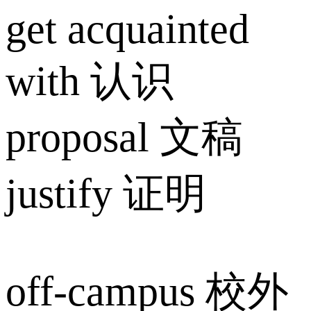
get acquainted
with 认识
proposal 文稿
justify 证明
off-campus 校外