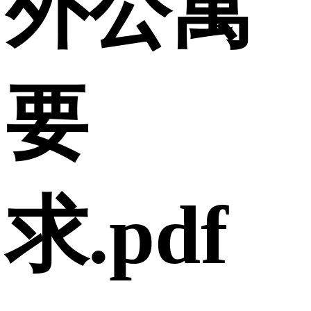
外公寓
要
求.pdf