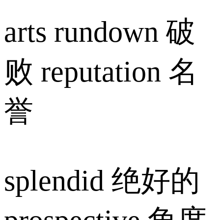
arts rundown 破
败 reputation 名
誉
splendid 绝好的