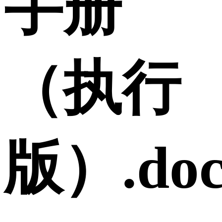
手册
（执行
版）.doc